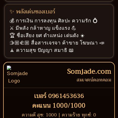
✨ พลังเด่นของเบอร์
💰 การเงิน การลงทุน ศิลปะ ความรัก 💍
⚔️ มีพลัง กล้าหาญ แข็งแรง 💪
🏆 ชื่อเสียง ยศ ตำแหน่ง เด่นดัง ☀️
🫱🏼‍🫲🏼 สื่อสารเจรจา ค้าขาย โฆษณา 📣
🧘 ความสุข ปัญญา สมาธิ 📖
Somjade.com
สมเจตน์ดอทคอม
เบอร์ 0961453636
คะแนน 1000/1000
ความดี สุข: 1000 | ความร้าย ทุกข์: 0