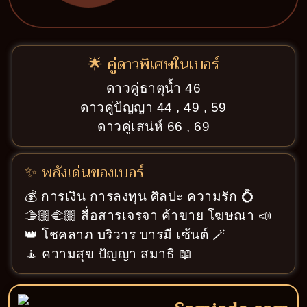
🌟 คู่ดาวพิเศษในเบอร์
ดาวคู่ธาตุน้ำ 46
ดาวคู่ปัญญา 44 , 49 , 59
ดาวคู่เสน่ห์ 66 , 69
✨ พลังเด่นของเบอร์
💰 การเงิน การลงทุน ศิลปะ ความรัก 💍
🫱🏼‍🫲🏼 สื่อสารเจรจา ค้าขาย โฆษณา 📣
👑 โชคลาภ บริวาร บารมี เซ้นต์ 🪄
🧘 ความสุข ปัญญา สมาธิ 📖