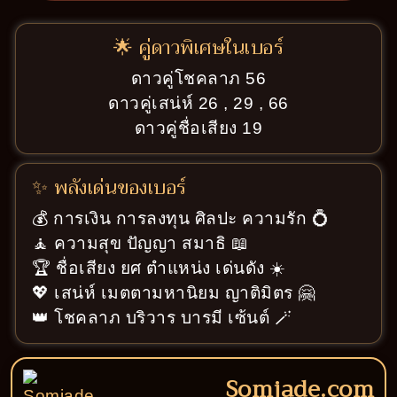
🌟 คู่ดาวพิเศษในเบอร์
ดาวคู่โชคลาภ 56
ดาวคู่เสน่ห์ 26 , 29 , 66
ดาวคู่ชื่อเสียง 19
✨ พลังเด่นของเบอร์
💰 การเงิน การลงทุน ศิลปะ ความรัก 💍
🧘 ความสุข ปัญญา สมาธิ 📖
🏆 ชื่อเสียง ยศ ตำแหน่ง เด่นดัง ☀️
💖 เสน่ห์ เมตตามหานิยม ญาติมิตร 🤗
👑 โชคลาภ บริวาร บารมี เซ้นต์ 🪄
Somjade.com