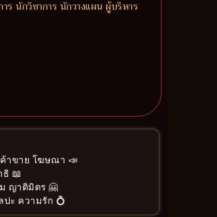
าการ นักวิชาการ นักวางแผน ผู้บริหาร
า ค้าขาย โฆษณา 📣
ธิ 📖
ม ญาติมิตร 🤗
ิลปะ ความรัก 💍