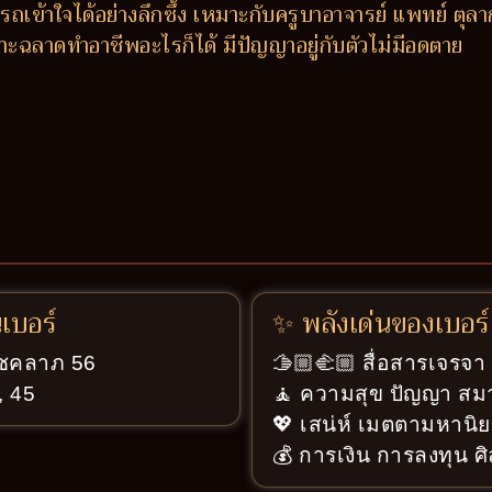
ถเข้าใจได้อย่างลึกซึ้ง เหมาะกับครูบาอาจารย์ แพทย์ ตุล
ะฉลาดทำอาชีพอะไรก็ได้ มีปัญญาอยู่กับตัวไม่มีอดตาย
นเบอร์
✨ พลังเด่นของเบอร์
่โชคลาภ 56
🫱🏼‍🫲🏼 สื่อสารเจรจ
, 45
🧘 ความสุข ปัญญา สมา
💖 เสน่ห์ เมตตามหานิย
💰 การเงิน การลงทุน ศ