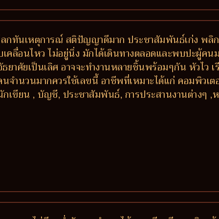
ันโลกทันเหตุการณ์ สติปัญญาดีมาก ประชาสัมพันธ์เก่ง พลิ
เคลื่อนไหว ไม่อยู่นิ่ง มักได้เดินทางตลอดและพบปะผู้คน
าอัธยาศัยเป็นเลิศ อาจจะทำงานหลายชิ้นพร้อมๆกัน หัวไว เ
ับคนจำนวนมากควรใช้เลขนี้ อาชีพที่เหมาะได้แก่ คอมพิวเตอร์
นักเขียน , บัญชี, ประชาสัมพันธ์, การประสานงานต่างๆ ,ห