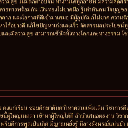
วามสุข ไม่มีตกต่ำอับจน ทำงานได้ทุกอาชีพ มีความคิดสร้า
างพร้อมกัน เงินทองไม่ขาดมือ รู้เท่าทันคน ใจบุญชอบช่วย
ีโชคลาภ และโอกาสที่ดีเข้ามาเสมอ มีผู้อุปถัมภ์ไม่ขาด ควา
หาได้อย่างดี แก้ไขปัญหาเก่งและเร็ว จัดสรรผลประโยชน
 รวยและมีความสุข สามารถเข้าใจทั้งทางโลกและทางธรรม โ
ว คงแก่เรียน ชอบศึกษาค้นคว้าหาความเพิ่มเติม วิชาการดีเด่
ขนี้ผู้ใหญ่เมตตา เข้าหาผู้ใหญ่ได้ดี ถ้านำเสนอผลงาน วิช
วพริบดีการพูดเป็นเลิศ มีญาณหยั่งรู้ มีลางสังหรณ์แม่นย