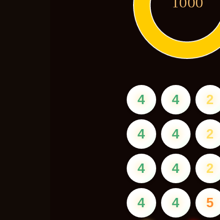
1000
4
4
2
4
4
2
4
4
2
4
4
5