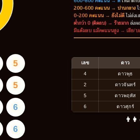
600-800 คะแนน → ดี
เหมาะกับ
200-600 คะแนน → ปานกลาง
ไ
0-200 คะแนน → ยังไม่ดี
ไม่ส่งเส
ต่ำกว่า 0 (ติดลบ) → ร้ายมาก
ส่งผล
มีแต้มลบ แม้คะแนนสูง → เสีย/บ
5
เลข
ดาว
4
ดาวพุธ
5
2
ดาวจันทร์
5
ดาวพฤหัส
6
6
ดาวศุกร์
👨‍👩
6