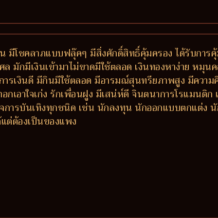
 มีโชคลาภแบบฟลุ๊คๆ มีสิ่งศักดิ์สิทธิ์คุ้มครอง ได้รับการ
ล มักมีเงินเข้ามาไม่ขาดมีใช้ตลอด เงินทองหาง่าย หมุนคล่
เงินดี มีกินมีใช้ตลอด มีอารมณ์สุนทรียภาพสูง มีความคิ
าอกเอาใจเก่ง รักเพื่อนฝูง มีเสน่ห์ดี จินตนาการโรแมนติ
การบันเทิงทุกชนิด เช่น นักลงทุน นักออกแบบตกแต่ง นักแ
ด้แต่ต้องเป็นของแพง