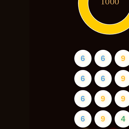
1000
6
6
9
6
6
9
6
9
9
6
9
4