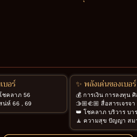
นเบอร์
✨ พลังเด่นของเบอร์
ู่โชคลาภ 56
💰 การเงิน การลงทุน ศ
สน่ห์ 66 , 69
🫱🏼‍🫲🏼 สื่อสารเจรจ
👑 โชคลาภ บริวาร บารม
🧘 ความสุข ปัญญา สมา