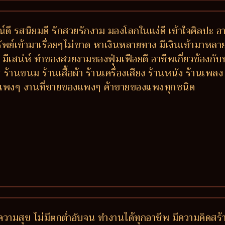
ดี รสนิยมดี รักสวยรักงาม มองโลกในแง่ดี เข้าใจศิลปะ อา
พย์เข้ามาเรื่อยๆไม่ขาด หาเงินหลายทาง มีเงินเข้ามาหล
ตัว มีเสน่ห์ ทำของสวยงามของฟุ่มเฟือยดี อาชีพเกี่ยวข้องกั
้านขนม ร้านเสื้อผ้า ร้านเครื่องเสียง ร้านหนัง ร้านเพ
ารแพงๆ งานที่ขายของแพงๆ ค้าขายของแพงทุกชนิด
วามสุข ไม่มีตกต่ำอับจน ทำงานได้ทุกอาชีพ มีความคิดสร้า