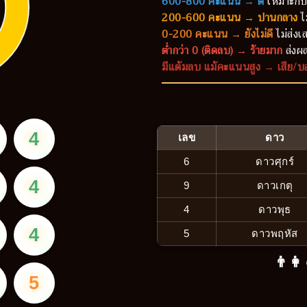
600-800 คะแนน → ดี
เหมาะกับ
200-600 คะแนน → ปานกลาง
ไ
0-200 คะแนน → ยังไม่ดี
ไม่ส่งเส
ต่ำกว่า 0 (ติดลบ) → ร้ายมาก
ส่งผล
มีแต้มลบ แม้คะแนนสูง → เสีย/บ
4
เลข
ดาว
6
ดาวศุกร์
4
9
ดาวเกตุ
4
ดาวพุธ
4
5
ดาวพฤหัส
👨‍👩
5