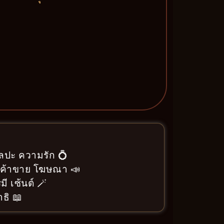
ิลปะ ความรัก 💍
า ค้าขาย โฆษณา 📣
ี เซ้นต์ 🪄
ธิ 📖