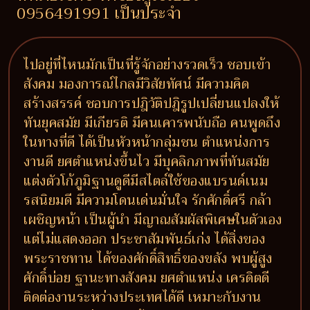
0956491991 เป็นประจำ
ไปอยู่ที่ไหนมักเป็นที่รู้จักอย่างรวดเร็ว ชอบเข้า
สังคม มองการณ์ไกลมีวิสัยทัศน์ มีความคิด
สร้างสรรค์ ชอบการปฎิวัติปฎิรูปเปลี่ยนแปลงให้
ทันยุคสมัย มีเกียรติ มีคนเคารพนับถือ คนพูดถึง
ในทางที่ดี ได้เป็นหัวหน้ากลุ่มชน ตำแหน่งการ
งานดี ยศตำแหน่งขึ้นไว มีบุคลิกภาพที่ทันสมัย
แต่งตัวโก้ภูมิฐานดูดีมีสไตล์ใช้ของแบรนด์เนม
รสนิยมดี มีความโดนเด่นมั่นใจ รักศักดิ์ศรี กล้า
เผชิญหน้า เป็นผู้นำ มีญาณสัมผัสพิเศษในตัวเอง
แต่ไม่แสดงออก ประชาสัมพันธ์เก่ง ได้สิ่งของ
พระราชทาน ได้ของศักดิ์สิทธิ์ของขลัง พบผู้สูง
ศักดิ์บ่อย ฐานะทางสังคม ยศตำแหน่ง เครดิตดี
ติดต่องานระหว่างประเทศได้ดี เหมาะกับงาน