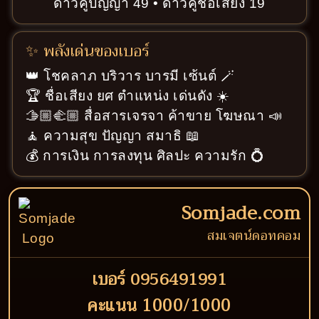
ดาวคู่ปัญญา 49 • ดาวคู่ชื่อเสียง 19
✨ พลังเด่นของเบอร์
👑 โชคลาภ บริวาร บารมี เซ้นต์ 🪄
🏆 ชื่อเสียง ยศ ตำแหน่ง เด่นดัง ☀️
🫱🏼‍🫲🏼 สื่อสารเจรจา ค้าขาย โฆษณา 📣
🧘 ความสุข ปัญญา สมาธิ 📖
💰 การเงิน การลงทุน ศิลปะ ความรัก 💍
Somjade.com
สมเจตน์ดอทคอม
เบอร์ 0956491991
คะแนน 1000/1000