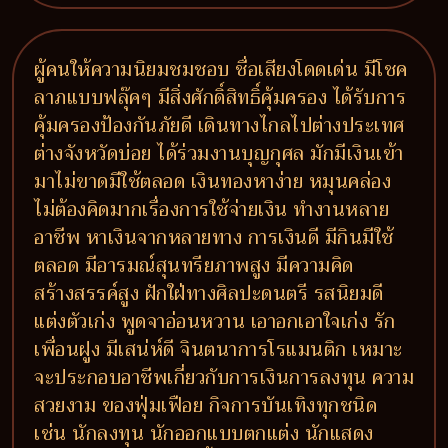
ผู้คนให้ความนิยมชมชอบ ชื่อเสียงโดดเด่น มีโชค
ลาภแบบฟลุ๊คๆ มีสิ่งศักดิ์สิทธิ์คุ้มครอง ได้รับการ
คุ้มครองป้องกันภัยดี เดินทางไกลไปต่างประเทศ
ต่างจังหวัดบ่อย ได้ร่วมงานบุญกุศล มักมีเงินเข้า
มาไม่ขาดมีใช้ตลอด เงินทองหาง่าย หมุนคล่อง
ไม่ต้องคิดมากเรื่องการใช้จ่ายเงิน ทำงานหลาย
อาชีพ หาเงินจากหลายทาง การเงินดี มีกินมีใช้
ตลอด มีอารมณ์สุนทรียภาพสูง มีความคิด
สร้างสรรค์สูง ฝักใฝ่ทางศิลปะดนตรี รสนิยมดี
แต่งตัวเก่ง พูดจาอ่อนหวาน เอาอกเอาใจเก่ง รัก
เพื่อนฝูง มีเสน่ห์ดี จินตนาการโรแมนติก เหมาะ
จะประกอบอาชีพเกี่ยวกับการเงินการลงทุน ความ
สวยงาม ของฟุ่มเฟือย กิจการบันเทิงทุกชนิด
เช่น นักลงทุน นักออกแบบตกแต่ง นักแสดง