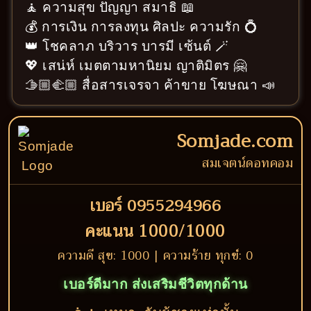
🧘 ความสุข ปัญญา สมาธิ 📖
💰 การเงิน การลงทุน ศิลปะ ความรัก 💍
👑 โชคลาภ บริวาร บารมี เซ้นต์ 🪄
💖 เสน่ห์ เมตตามหานิยม ญาติมิตร 🤗
🫱🏼‍🫲🏼 สื่อสารเจรจา ค้าขาย โฆษณา 📣
Somjade.com
สมเจตน์ดอทคอม
เบอร์ 0955294966
คะแนน 1000/1000
ความดี สุข: 1000 | ความร้าย ทุกข์: 0
เบอร์ดีมาก ส่งเสริมชีวิตทุกด้าน