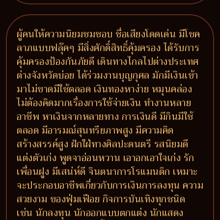
ผู้คนให้ความนิยมชมชอบ ชื่อเสียงโดดเด่น มีโชค
ลาภแบบฟลุ๊คๆ มีสิ่งศักดิ์สิทธิ์คุ้มครอง ได้รับการ
คุ้มครองป้องกันภัยดี เดินทางไกลไปต่างประเทศ
ต่างจังหวัดบ่อย ได้ร่วมงานบุญกุศล มักมีเงินเข้า
มาไม่ขาดมีใช้ตลอด เงินทองหาง่าย หมุนคล่อง
ไม่ต้องคิดมากเรื่องการใช้จ่ายเงิน ทำงานหลาย
อาชีพ หาเงินจากหลายทาง การเงินดี มีกินมีใช้
ตลอด มีอารมณ์สุนทรียภาพสูง มีความคิด
สร้างสรรค์สูง ฝักใฝ่ทางศิลปะดนตรี รสนิยมดี
แต่งตัวเก่ง พูดจาอ่อนหวาน เอาอกเอาใจเก่ง รัก
เพื่อนฝูง มีเสน่ห์ดี จินตนาการโรแมนติก เหมาะ
จะประกอบอาชีพเกี่ยวกับการเงินการลงทุน ความ
สวยงาม ของฟุ่มเฟือย กิจการบันเทิงทุกชนิด
เช่น นักลงทุน นักออกแบบตกแต่ง นักแสดง