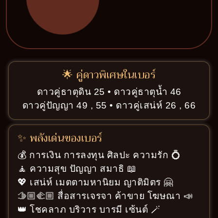
🌟 คู่ดาวพิเศษในเบอร์
ดาวคู่ธาตุดิน 25 • ดาวคู่ธาตุน้ำ 46
ดาวคู่ปัญญา 49 , 55 • ดาวคู่เสน่ห์ 26 , 66
✨ พลังเด่นของเบอร์
💰 การเงิน การลงทุน ศิลปะ ความรัก 💍
🧘 ความสุข ปัญญา สมาธิ 📖
💖 เสน่ห์ เมตตามหานิยม ญาติมิตร 🤗
🫱🏼‍🫲🏼 สื่อสารเจรจา ค้าขาย โฆษณา 📣
👑 โชคลาภ บริวาร บารมี เซ้นต์ 🪄