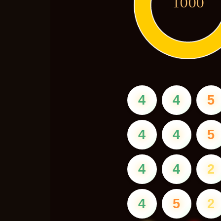
1000
4
4
5
4
4
5
4
4
2
4
5
2