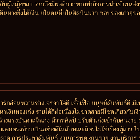
วกับผู้หญิงฯลฯ รวมถึงมีผลดีมากหากทำกิจการนำเข้าขนส่ง
งเดินทางยิ่งได้เงิน เป็นคนที่เป็นศิลปินมาก ชอบของเก่าๆข
่ารักอ่อนหวานช่างเจรจา ใจดี เอื้อเฟื้อ มนุษย์สัมพันธ์ดี 
หาเงินทองเก่ง รายได้ดีต่อเนื่องไม่ขาดสายมีโชคเกี่ยวกับเงิ
ร้างแรงบันดาลใจเก่ง มีวาทศิลป์ ปรับตัวเก่งเข้ากับคนง่
เพศตรงข้ามเป็นอย่างดีในลักษณะมิตรไม่ใช่เรื่องชู้สาว ไปไ
การตลาด การประชาสัมพันธ์ งานการพูด งานขาย งานบริกา