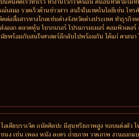
ป็นคนคิดเร็วทำเร็ว ทำงานไวกว่าคนอื่น คนอื่นทำตามไม่ท
รณ์เสมอ รวดเร็วด้านข่าวสาร สนใจในเทคโนโลยีเช่น โทรศัพ
ติดต่อสื่อสารทางไกลเช่นต่างจังหวัดต่างประเทศ ทำธุรกิจหร
ส่งออก ตลาดหุ้น โบรกเกอร์ โปรแกรมเมอร์ คอมพิวเตอร์
ัยพร้อมกับสนใจศาสตร์ลึกลับไปพร้อมกัน ได้แก่ ศาสนา 
 ไอเดียบรรเจิด ถนัดศิลปะ มีสุนทรียภาพสูง ชอบแต่งตัว ไ
กแขนง เช่น เพลง หนัง ละคร ถ่ายภาพ วาดภาพ งานออกแบบ-ต