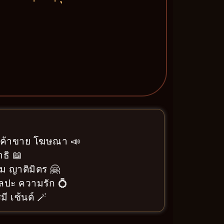
า ค้าขาย โฆษณา 📣
ธิ 📖
ม ญาติมิตร 🤗
ิลปะ ความรัก 💍
ี เซ้นต์ 🪄