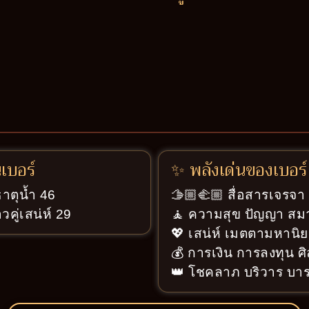
นเบอร์
✨ พลังเด่นของเบอร์
ธาตุน้ำ 46
🫱🏼‍🫲🏼 สื่อสารเจรจ
วคู่เสน่ห์ 29
🧘 ความสุข ปัญญา สมา
💖 เสน่ห์ เมตตามหานิย
💰 การเงิน การลงทุน ศ
👑 โชคลาภ บริวาร บารม