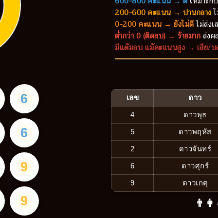
600-800 คะแนน → ดี
เหมาะกับ
200-600 คะแนน → ปานกลาง
ไ
0-200 คะแนน → ยังไม่ดี
ไม่ส่งเส
ต่ำกว่า 0 (ติดลบ) → ร้ายมาก
ส่งผล
มีแต้มลบ แม้คะแนนสูง → เสีย/บ
6
เลข
ดาว
4
ดาวพุธ
6
5
ดาวพฤหัส
2
ดาวจันทร์
9
6
ดาวศุกร์
9
ดาวเกตุ
9
👨‍👩