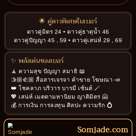
🌟 คู่ดาวพิเศษในเบอร์
ดาวคู่มิตร 24 • ดาวคู่ธาตุน้ำ 46
ดาวคู่ปัญญา 45 , 59 • ดาวคู่เสน่ห์ 29 , 69
✨ พลังเด่นของเบอร์
🧘 ความสุข ปัญญา สมาธิ 📖
🫱🏼‍🫲🏼 สื่อสารเจรจา ค้าขาย โฆษณา 📣
👑 โชคลาภ บริวาร บารมี เซ้นต์ 🪄
💖 เสน่ห์ เมตตามหานิยม ญาติมิตร 🤗
💰 การเงิน การลงทุน ศิลปะ ความรัก 💍
Somjade.com