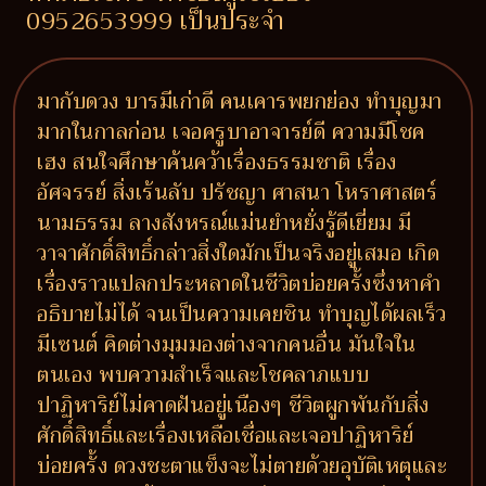
0952653999 เป็นประจำ
มากับดวง บารมีเก่าดี คนเคารพยกย่อง ทำบุญมา
มากในกาลก่อน เจอครูบาอาจารย์ดี ความมีโชค
เฮง สนใจศึกษาค้นคว้าเรื่องธรรมชาติ เรื่อง
อัศจรรย์ สิ่งเร้นลับ ปรัชญา ศาสนา โหราศาสตร์
นามธรรม ลางสังหรณ์แม่นยำหยั่งรู้ดีเยี่ยม มี
วาจาศักดิ์สิทธิ์กล่าวสิ่งใดมักเป็นจริงอยู่เสมอ เกิด
เรื่องราวแปลกประหลาดในชีวิตบ่อยครั้งซึ่งหาคำ
อธิบายไม่ได้ จนเป็นความเคยชิน ทำบุญได้ผลเร็ว
มีเซนต์ คิดต่างมุมมองต่างจากคนอื่น มันใจใน
ตนเอง พบความสำเร็จและโชคลาภแบบ
ปาฏิหาริย์ไม่คาดฝันอยู่เนืองๆ ชีวิตผูกพันกับสิ่ง
ศักดิ์สิทธิ์และเรื่องเหลือเชื่อและเจอปาฏิหาริย์
บ่อยครั้ง ดวงชะตาแข็งจะไม่ตายด้วยอุบัติเหตุและ