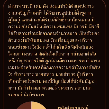
อำนาจ บารมี เด่น ดัง ส่งผลทำให้ตำแหน่งการ
งานเจริญก้าวหน้า ได้รับการอุปถัมภ์ค้ำชูจาก
ผู้ใหญ่ และมักจะได้รับอภิสิทธิ์ก่อนใครเสมอ มี
ความขยันขันแข็ง มีความเข้มแข็ง มีบารมี มีราศี
ได้รับความร่วมมือจากคนจำนวนมาก เป็นตัวของ
ตัวเอง มั่นใจในตนเอง รักเพื่อนฝูงและบริวาร
ชอบช่วยคน ใจถึง กล้าได้กล้าเสีย จิตใจนักเลง
ใจคอกว้างขวาง ตัดสินใจเด็ดขาด กล้าออกคำสั่ง
หรือบัญชาการได้ดี ลูกน้องมีความเคารพ ยำเกรง
เหมาะสำหรับคนที่ต้องการความกล้าในการตัดสิน
ใจ ข้าราชการ นายทหาร นายตำรวจ ผู้บริหาร
หัวหน้าหน่วยงาน คนที่มีลูกน้องใต้บังคับบัญชา
มาก นักกีฬา คอมพิวเตอร์ วิศวะกร สถาปนิก
รถยนต์ นักวิชาการ
พลังคำพยากรณ์