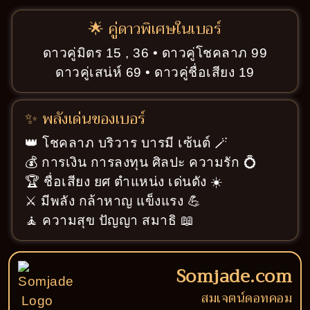
🌟 คู่ดาวพิเศษในเบอร์
ดาวคู่มิตร 15 , 36 • ดาวคู่โชคลาภ 99
ดาวคู่เสน่ห์ 69 • ดาวคู่ชื่อเสียง 19
✨ พลังเด่นของเบอร์
👑 โชคลาภ บริวาร บารมี เซ้นต์ 🪄
💰 การเงิน การลงทุน ศิลปะ ความรัก 💍
🏆 ชื่อเสียง ยศ ตำแหน่ง เด่นดัง ☀️
⚔️ มีพลัง กล้าหาญ แข็งแรง 💪
🧘 ความสุข ปัญญา สมาธิ 📖
Somjade.com
สมเจตน์ดอทคอม