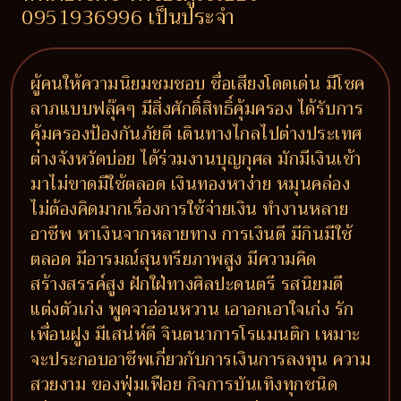
0951936996 เป็นประจำ
ผู้คนให้ความนิยมชมชอบ ชื่อเสียงโดดเด่น มีโชค
ลาภแบบฟลุ๊คๆ มีสิ่งศักดิ์สิทธิ์คุ้มครอง ได้รับการ
คุ้มครองป้องกันภัยดี เดินทางไกลไปต่างประเทศ
ต่างจังหวัดบ่อย ได้ร่วมงานบุญกุศล มักมีเงินเข้า
มาไม่ขาดมีใช้ตลอด เงินทองหาง่าย หมุนคล่อง
ไม่ต้องคิดมากเรื่องการใช้จ่ายเงิน ทำงานหลาย
อาชีพ หาเงินจากหลายทาง การเงินดี มีกินมีใช้
ตลอด มีอารมณ์สุนทรียภาพสูง มีความคิด
สร้างสรรค์สูง ฝักใฝ่ทางศิลปะดนตรี รสนิยมดี
แต่งตัวเก่ง พูดจาอ่อนหวาน เอาอกเอาใจเก่ง รัก
เพื่อนฝูง มีเสน่ห์ดี จินตนาการโรแมนติก เหมาะ
จะประกอบอาชีพเกี่ยวกับการเงินการลงทุน ความ
สวยงาม ของฟุ่มเฟือย กิจการบันเทิงทุกชนิด