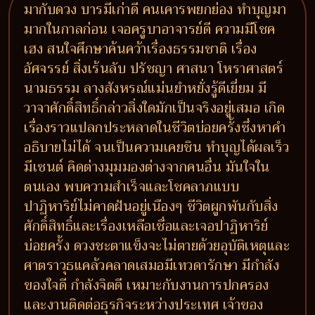
มากับดวง บารมีเก่าดี คนเคารพยกย่อง ทำบุญมา
มากในกาลก่อน เจอครูบาอาจารย์ดี ความมีโชค
เฮง สนใจศึกษาค้นคว้าเรื่องธรรมชาติ เรื่อง
อัศจรรย์ สิ่งเร้นลับ ปรัชญา ศาสนา โหราศาสตร์
นามธรรม ลางสังหรณ์แม่นยำหยั่งรู้ดีเยี่ยม มี
วาจาศักดิ์สิทธิ์กล่าวสิ่งใดมักเป็นจริงอยู่เสมอ เกิด
เรื่องราวแปลกประหลาดในชีวิตบ่อยครั้งซึ่งหาคำ
อธิบายไม่ได้ จนเป็นความเคยชิน ทำบุญได้ผลเร็ว
มีเซนต์ คิดต่างมุมมองต่างจากคนอื่น มันใจใน
ตนเอง พบความสำเร็จและโชคลาภแบบ
ปาฏิหาริย์ไม่คาดฝันอยู่เนืองๆ ชีวิตผูกพันกับสิ่ง
ศักดิ์สิทธิ์และเรื่องเหลือเชื่อและเจอปาฏิหาริย์
บ่อยครั้ง ดวงชะตาแข็งจะไม่ตายด้วยอุบัติเหตุและ
ศาตราวุธแคล้วคลาดเสมอมีเทวดารักษา มีกำลัง
ของใจดี กำลังจิตดี เหมาะกับงานการปกครอง
และงานติดต่อธุรกิจระหว่างประเทศ เจ้าของ