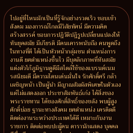
ไปอยู่ที่ไหนมักเป็นที่รู้จักอย่างรวดเร็ว ชอบเข้า
สังคม มองการณ์ไกลมีวิสัยทัศน์ มีความคิด
สร้างสรรค์ ชอบการปฎิวัติปฎิรูปเปลี่ยนแปลงให้
ทันยุคสมัย มีเกียรติ มีคนเคารพนับถือ คนพูดถึง
ในทางที่ดี ได้เป็นหัวหน้ากลุ่มชน ตำแหน่งการ
งานดี ยศตำแหน่งขึ้นไว มีบุคลิกภาพที่ทันสมัย
แต่งตัวโก้ภูมิฐานดูดีมีสไตล์ใช้ของแบรนด์เนม
รสนิยมดี มีความโดนเด่นมั่นใจ รักศักดิ์ศรี กล้า
เผชิญหน้า เป็นผู้นำ มีญาณสัมผัสพิเศษในตัวเอง
แต่ไม่แสดงออก ประชาสัมพันธ์เก่ง ได้สิ่งของ
พระราชทาน ได้ของศักดิ์สิทธิ์ของขลัง พบผู้สูง
ศักดิ์บ่อย ฐานะทางสังคม ยศตำแหน่ง เครดิตดี
ติดต่องานระหว่างประเทศได้ดี เหมาะกับงาน
ราชการ ติดต่อพบปะผู้คน ดารานักแสดง บุคคล