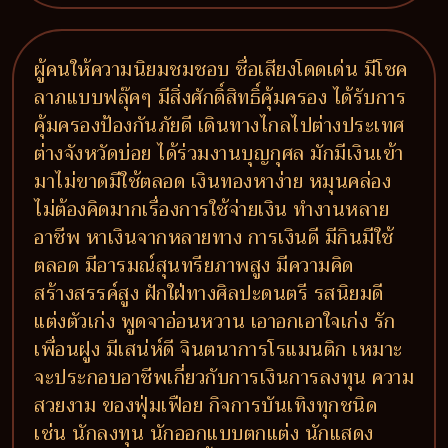
ผู้คนให้ความนิยมชมชอบ ชื่อเสียงโดดเด่น มีโชค
ลาภแบบฟลุ๊คๆ มีสิ่งศักดิ์สิทธิ์คุ้มครอง ได้รับการ
คุ้มครองป้องกันภัยดี เดินทางไกลไปต่างประเทศ
ต่างจังหวัดบ่อย ได้ร่วมงานบุญกุศล มักมีเงินเข้า
มาไม่ขาดมีใช้ตลอด เงินทองหาง่าย หมุนคล่อง
ไม่ต้องคิดมากเรื่องการใช้จ่ายเงิน ทำงานหลาย
อาชีพ หาเงินจากหลายทาง การเงินดี มีกินมีใช้
ตลอด มีอารมณ์สุนทรียภาพสูง มีความคิด
สร้างสรรค์สูง ฝักใฝ่ทางศิลปะดนตรี รสนิยมดี
แต่งตัวเก่ง พูดจาอ่อนหวาน เอาอกเอาใจเก่ง รัก
เพื่อนฝูง มีเสน่ห์ดี จินตนาการโรแมนติก เหมาะ
จะประกอบอาชีพเกี่ยวกับการเงินการลงทุน ความ
สวยงาม ของฟุ่มเฟือย กิจการบันเทิงทุกชนิด
เช่น นักลงทุน นักออกแบบตกแต่ง นักแสดง