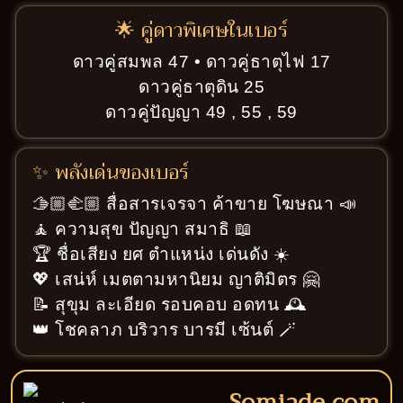
🌟 คู่ดาวพิเศษในเบอร์
ดาวคู่สมพล 47 • ดาวคู่ธาตุไฟ 17
ดาวคู่ธาตุดิน 25
ดาวคู่ปัญญา 49 , 55 , 59
✨ พลังเด่นของเบอร์
🫱🏼‍🫲🏼 สื่อสารเจรจา ค้าขาย โฆษณา 📣
🧘 ความสุข ปัญญา สมาธิ 📖
🏆 ชื่อเสียง ยศ ตำแหน่ง เด่นดัง ☀️
💖 เสน่ห์ เมตตามหานิยม ญาติมิตร 🤗
📝 สุขุม ละเอียด รอบคอบ อดทน 🕰️
👑 โชคลาภ บริวาร บารมี เซ้นต์ 🪄
Somjade.com