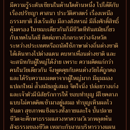
มีความรู้ระดับเซียนในด้านใดด้านหนึ่ง ไปได้ดีกับ
เรื่องปรัชญา ศาสนา ประวัติศาสตร์ เรื่องเหนือ
ธรรมชาติ สิ่งเร้นลับ มีลางสังหรณ์ มีสิ่งศักดิ์สิทธิ์
คุ้มครอง ในขณะเดียวกันก็มีชีวิตทีทันสมัยเกี่ยว
กับเทคโนโลยี ติดต่อทางไกลระหว่างจังหวัด
ระหว่างประเทศหรือถนัดใช้ภาษาต่างถิ่นต่างชาติ
ได้เดินทางไปต่างแดน คบหาเพื่อนต่างชาติ และ
จะสนิทกับผู้ใหญ่ได้ง่าย เพราะ ความคิดแก่กว่า
คนในวัยเดียวกัน จึงพูดคุยกับคนต่างวัยได้ถูกคอ
และได้รับความเมตตาจากผู้ใหญ่มาก มีมุมมอง
แปลกใหม่ ล้ำสมัยอยู่เสมอ จิตใจนิ่ง ปล่อยวางเก่ง
และเจ้าตัวมีนิสัยรักการให้ ชอบทำบุญ มีโชคลาภ
แบบไม่คาดคิดเข้ามาอยู่เสมอ ทำบุญเห็นผลไว
ทันตา สุขภาพแข็งแรงทั้งกายและใจ บั้นปลาย
ชีวิตจะศึกษาธรรมแสวงหาความวิเวกหลุดพ้น
สัจธรรมของชีวิต เหมาะกับงานบริหารวางแผน