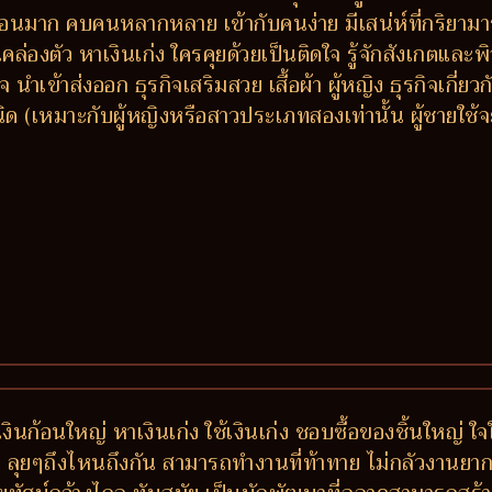
พื่อนมาก คบคนหลากหลาย เข้ากับคนง่าย มีเสน่ห์ที่กริยามา
องตัว หาเงินเก่ง ใครคุยด้วยเป็นติดใจ รู้จักสังเกตและพิ
 นำเข้าส่งออก ธุรกิจเสริมสวย เสื้อผ้า ผู้หญิง ธุรกิจเกี่
เหมาะกับผู้หญิงหรือสาวประเภทสองเท่านั้น ผู้ชายใช้จะต
งินก้อนใหญ่ หาเงินเก่ง ใช้เงินเก่ง ชอบซื้อของชิ้นใหญ่ ใ
บ ลุยๆถึงไหนถึงกัน สามารถทำงานที่ท้าทาย ไม่กลัวงานยาก เ