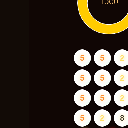
1000
5
5
2
5
5
2
5
5
2
5
2
8