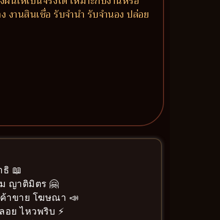
งฝันให้เป็นจริงได้ เหมาะกับงานหรือ
าง งานสินเชื่อ รับจำนำ รับจำนอง ปล่อย
ธิ 📖
ม ญาติมิตร 🤗
า ค้าขาย โฆษณา 📣
ลอย ไหวพริบ ⚡