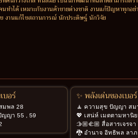
สัยทัศน์กว้างไกล ทันสมัย เป็นนักพัฒนาที่ฉลาดสามารถสร้า
้อยคนทำได้ เหมาะกับงานค้าขายต่างชาติ งานแก้ปัญหาทุกอย่
แก้ไข งานแก้ไขสถานการณ์ นักประดิษฐ์ นักวิจัย
นเบอร์
✨ พลังเด่นของเบอร์
ู่สมพล 28
🧘 ความสุข ปัญญา สมา
ปัญญา 55 , 59
💖 เสน่ห์ เมตตามหานิย
2
🫱🏼‍🫲🏼 สื่อสารเจรจ
🐉 อำนาจ อิทธิพล ลาภ