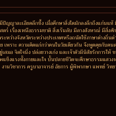
มีปัญญาละเอียดลึกซึ้ง เมื่อศึกษาสิ่งใดมักลงลึกถึงแก่นแท้
ร์ เรื่องเหนือธรรมชาติ สิ่งเร้นลับ มีลางสังหรณ์ มีสิ่งศักด
กลระหว่างจังหวัดระหว่างประเทศหรือถนัดใช้ภาษาต่างถิ่นต
ง่าย เพราะ ความคิดแก่กว่าคนในวัยเดียวกัน จึงพูดคุยกับค
ยู่เสมอ จิตใจนิ่ง ปล่อยวางเก่ง และเจ้าตัวมีนิสัยรักการใ
าพแข็งแรงทั้งกายและใจ บั้นปลายชีวิตจะศึกษาธรรมแสวง
วิชาการ ครูบาอาจารย์ อัยการ ผู้พิพากษา แพทย์ วิทยากร ผู