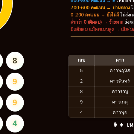
600-800 คะแนน → ดี
เหมาะกับ
200-600 คะแนน → ปานกลาง
ไ
0-200 คะแนน → ยังไม่ดี
ไม่ส่งเส
ต่ำกว่า 0 (ติดลบ) → ร้ายมาก
ส่งผล
มีแต้มลบ แม้คะแนนสูง → เสีย/บ
8
เลข
ดาว
5
ดาวพฤหัส
9
2
ดาวจันทร์
8
ดาวราหู
9
9
ดาวเกตุ
4
ดาวพุธ
4
👩‍👦 เห