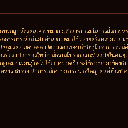
พรรคพวกลูกน้องคนเคารพมาก มีอำนาจบารมีในการสั่งการห
มารถคาดการณ์แม่นยำ ผ่านวิกฤตมาได้หลายครั้งหลายหน มีข
วัตถุมงคล ชอบสะสมวัตถุมงคลของเก่าวัตถุโบราณ ของมีค่า
ลองของแปลกของใหม่ๆ มีความโบราณและทันสมัยในคนๆเดี
ู่เสมอ เรียนรู้อะไรได้อย่างรวดเร็ว จะใช้ชีวิตเกี่ยวข้
หาร ตำรวจ นักการเมือง กิจการขนาดใหญ่ คนที่ต้องทำง