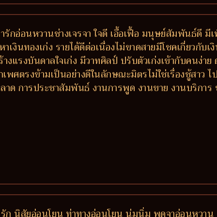
่ารักอ่อนหวานช่างเจรจา ใจดี เอื้อเฟื้อ มนุษย์สัมพันธ์ดี 
หาเงินทองเก่ง รายได้ดีต่อเนื่องไม่ขาดสายมีโชคเกี่ยวกับเงิ
ร้างแรงบันดาลใจเก่ง มีวาทศิลป์ ปรับตัวเก่งเข้ากับคนง่
เพศตรงข้ามเป็นอย่างดีในลักษณะมิตรไม่ใช่เรื่องชู้สาว ไปไ
การตลาด การประชาสัมพันธ์ งานการพูด งานขาย งานบริกา
ัก นิสัยอ่อนโยน ท่าทางอ่อนโยน นุ่มนิ่ม พูดจาอ่อนหวาน ช่า