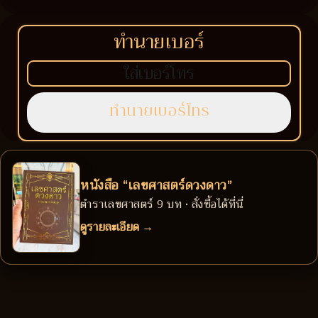
ทำนายเบอร์
หนังสือ “เลขศาสตร์ดวงดาว”
ตำราเลขศาสตร์ 9 บท • สั่งซื้อได้ที่นี่
ดูรายละเอียด →