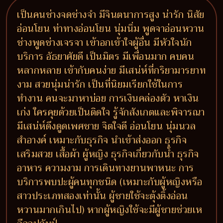
เป็นคนช่างจดช่างจำ มีจินตนาการสูง น่ารัก นิสัย
อ่อนโยน ท่าทางอ่อนโยน นุ่มนิ่ม พูดจาอ่อนหวาน
ช่างพูดช่างเจรจา เข้าอกเข้าใจผู้อื่น มีหัวใจนัก
บริการ อัธยาศัยดี เป็นมิตร มีเพื่อนมาก คบคน
หลากหลาย เข้ากับคนง่าย มีเสน่ห์ที่กริยามารยาท
งาม สวยนุ่มน่ารัก เป็นที่นิยมเรียกใช้ในการ
ทำงาน คนจะมาหาบ่อย การเงินคล่องตัว หาเงิน
เก่ง ใครคุยด้วยเป็นติดใจ รู้จักสังเกตและพิจารณา
มีเสน่ห์ดึงดูดเพศชาย จิตใจดี อ่อนโยน นุ่มนวล
สำอางค์ เหมาะกับธุรกิจ นำเข้าส่งออก ธุรกิจ
เสริมสวย เสื้อผ้า ผู้หญิง ธุรกิจเกี่ยวกับน้ำ ธุรกิจ
อาหาร ความงาม การเดินทางยานพาหนะ การ
บริการพบปะผู้คนทุกชนิด (เหมาะกับผู้หญิงหรือ
สาวประเภทสองเท่านั้น ผู้ชายใช้จะตุ้งติ้งอ่อน
หวานมากเกินไป) หากผู้หญิงใช้จะมีผู้ชายช่วยเห