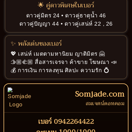
🌟 คู่ดาวพิเศษในเบอร์
ดาวคู่มิตร 24 • ดาวคู่ธาตุน้ำ 46
ดาวคู่ปัญญา 44 • ดาวคู่เสน่ห์ 22 , 26
✨ พลังเด่นของเบอร์
💖 เสน่ห์ เมตตามหานิยม ญาติมิตร 🤗
🫱🏼‍🫲🏼 สื่อสารเจรจา ค้าขาย โฆษณา 📣
💰 การเงิน การลงทุน ศิลปะ ความรัก 💍
Somjade.com
สมเจตน์ดอทคอม
เบอร์ 0942264422