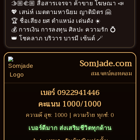
🫱🏼‍🫲🏼 สื่อสารเจรจา ค้าขาย โฆษณา 📣
💖 เสน่ห์ เมตตามหานิยม ญาติมิตร 🤗
🏆 ชื่อเสียง ยศ ตำแหน่ง เด่นดัง ☀️
💰 การเงิน การลงทุน ศิลปะ ความรัก 💍
👑 โชคลาภ บริวาร บารมี เซ้นต์ 🪄
Somjade.com
สมเจตน์ดอทคอม
เบอร์ 0922941446
คะแนน 1000/1000
ความดี สุข: 1000 | ความร้าย ทุกข์: 0
เบอร์ดีมาก ส่งเสริมชีวิตทุกด้าน