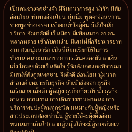
เป็นคนช่างจดช่างจำ มีจินตนาการสูง น่ารัก นิสัย
อ่อนโยน ท่าทางอ่อนโยน นุ่มนิ่ม พูดจาอ่อนหวาน
ช่างพูดช่างเจรจา เข้าอกเข้าใจผู้อื่น มีหัวใจนัก
บริการ อัธยาศัยดี เป็นมิตร มีเพื่อนมาก คบคน
หลากหลาย เข้ากับคนง่าย มีเสน่ห์ที่กริยามารยาท
งาม สวยนุ่มน่ารัก เป็นที่นิยมเรียกใช้ในการ
ทำงาน คนจะมาหาบ่อย การเงินคล่องตัว หาเงิน
เก่ง ใครคุยด้วยเป็นติดใจ รู้จักสังเกตและพิจารณา
มีเสน่ห์ดึงดูดเพศชาย จิตใจดี อ่อนโยน นุ่มนวล
สำอางค์ เหมาะกับธุรกิจ นำเข้าส่งออก ธุรกิจ
เสริมสวย เสื้อผ้า ผู้หญิง ธุรกิจเกี่ยวกับน้ำ ธุรกิจ
อาหาร ความงาม การเดินทางยานพาหนะ การ
บริการพบปะผู้คนทุกชนิด (เหมาะกับผู้หญิงหรือ
สาวประเภทสองเท่านั้น ผู้ชายใช้จะตุ้งติ้งอ่อน
หวานมากเกินไป) หากผู้หญิงใช้จะมีผู้ชายช่วยเห