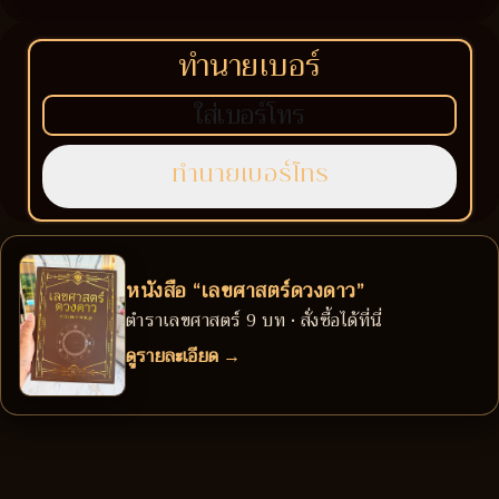
ทำนายเบอร์
หนังสือ “เลขศาสตร์ดวงดาว”
ตำราเลขศาสตร์ 9 บท • สั่งซื้อได้ที่นี่
ดูรายละเอียด →