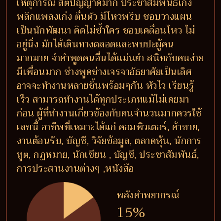
เหตุการณ์ สติปัญญาดีมาก ประชาสัมพันธ์เก่ง
พลิกแพลงเก่ง ตื่นตัว มีไหวพริบ ชอบวางแผน
เป็นนักพัฒนา คิดไม่ซ้ำใคร ชอบเคลื่อนไหว ไม่
อยู่นิ่ง มักได้เดินทางตลอดและพบปะผู้คน
มากมาย จำคำพูดคนอื่นได้แม่นยำ สนิทกับคนง่าย
มีเพื่อนมาก ช่างพูดช่างเจรจาอัธยาศัยเป็นเลิศ
อาจจะทำงานหลายชิ้นพร้อมๆกัน หัวไว เรียนรู้
เร็ว สามารถทำงานได้ทุกประเภทแม้ไม่เคยมา
ก่อน ผู้ที่ทำงานเกี่ยวข้องกับคนจำนวนมากควรใช้
เลขนี้ อาชีพที่เหมาะได้แก่ คอมพิวเตอร์, ค้าขาย,
งานต้อนรับ, บัญชี, วิจัยข้อมูล, ตลาดหุ้น, นักการ
ทูต, กฏหมาย, นักเขียน , บัญชี, ประชาสัมพันธ์,
การประสานงานต่างๆ ,หนังสือ
พลังคำพยากรณ์
15%