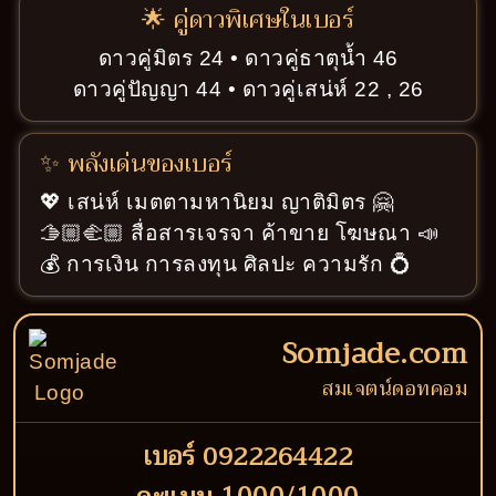
🌟 คู่ดาวพิเศษในเบอร์
ดาวคู่มิตร 24 • ดาวคู่ธาตุน้ำ 46
ดาวคู่ปัญญา 44 • ดาวคู่เสน่ห์ 22 , 26
✨ พลังเด่นของเบอร์
💖 เสน่ห์ เมตตามหานิยม ญาติมิตร 🤗
🫱🏼‍🫲🏼 สื่อสารเจรจา ค้าขาย โฆษณา 📣
💰 การเงิน การลงทุน ศิลปะ ความรัก 💍
Somjade.com
สมเจตน์ดอทคอม
เบอร์ 0922264422