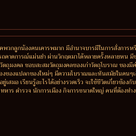
พรรคพวกลูกน้องคนเคารพมาก มีอำนาจบารมีในการสั่งการห
มารถคาดการณ์แม่นยำ ผ่านวิกฤตมาได้หลายครั้งหลายหน มีข
วัตถุมงคล ชอบสะสมวัตถุมงคลของเก่าวัตถุโบราณ ของมีค่า
ลองของแปลกของใหม่ๆ มีความโบราณและทันสมัยในคนๆเดี
ู่เสมอ เรียนรู้อะไรได้อย่างรวดเร็ว จะใช้ชีวิตเกี่ยวข้
หาร ตำรวจ นักการเมือง กิจการขนาดใหญ่ คนที่ต้องทำง