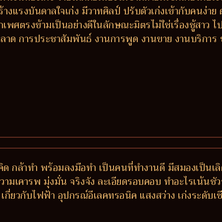
ร้างแรงบันดาลใจเก่ง มีวาทศิลป์ ปรับตัวเก่งเข้ากับคนง่
เพศตรงข้ามเป็นอย่างดีในลักษณะมิตรไม่ใช่เรื่องชู้สาว ไปไ
การตลาด การประชาสัมพันธ์ งานการพูด งานขาย งานบริกา
้าคิด กล้าทำ พร้อมลงมือทำ เป็นคนที่ทำงานดี มีสมองเป็น
้ความเคารพ มุ่งมั่น จริงจัง ละเอียดรอบคอบ ทำอะไรเน้นช
ิน เกี่ยวกับไฟฟ้า อุปกรณ์อีเลคทรอนิค แสงสว่าง เก่งระดั