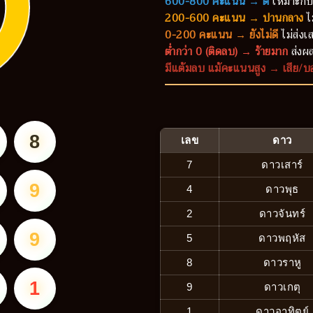
600-800 คะแนน → ดี
เหมาะกับ
200-600 คะแนน → ปานกลาง
ไ
0-200 คะแนน → ยังไม่ดี
ไม่ส่งเส
ต่ำกว่า 0 (ติดลบ) → ร้ายมาก
ส่งผล
มีแต้มลบ แม้คะแนนสูง → เสีย/บ
8
เลข
ดาว
7
ดาวเสาร์
9
4
ดาวพุธ
2
ดาวจันทร์
9
5
ดาวพฤหัส
8
ดาวราหู
1
9
ดาวเกตุ
1
ดาวอาทิตย์