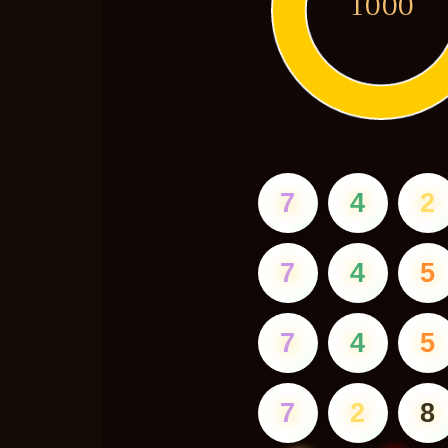
1000
7
4
2
7
4
5
7
4
5
7
2
8