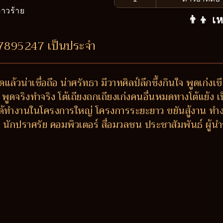
าวร้าย
👨‍👦 เ
17895247 เป็นประจำ
ล้วน่าเชื่อถือ น่าศรัทธา มีวาทศิลป์ลึกซึ้งกินใจ พูดเก่งเขีย
พูดจริงทำจริง โต้เถียงถกเถียงเก่งคนอื่นหมดทางโต้แย้ง เป็
น ได้ทำงานในโครงการใหญ่ โครงการระยะยาว ขยันสู้งาน ท
นักปราศรัย คอมพิวเตอร์ สื่อมวลชน ประชาสัมพันธ์ ผู้นำ