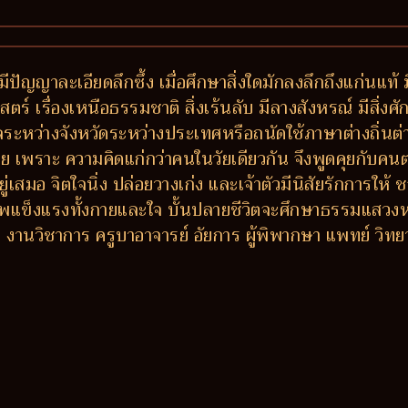
มีปัญญาละเอียดลึกซึ้ง เมื่อศึกษาสิ่งใดมักลงลึกถึงแก่นแท้
ร์ เรื่องเหนือธรรมชาติ สิ่งเร้นลับ มีลางสังหรณ์ มีสิ่งศักด
กลระหว่างจังหวัดระหว่างประเทศหรือถนัดใช้ภาษาต่างถิ่นต
ง่าย เพราะ ความคิดแก่กว่าคนในวัยเดียวกัน จึงพูดคุยกับค
ยู่เสมอ จิตใจนิ่ง ปล่อยวางเก่ง และเจ้าตัวมีนิสัยรักการใ
าพแข็งแรงทั้งกายและใจ บั้นปลายชีวิตจะศึกษาธรรมแสวง
วิชาการ ครูบาอาจารย์ อัยการ ผู้พิพากษา แพทย์ วิทยากร ผู