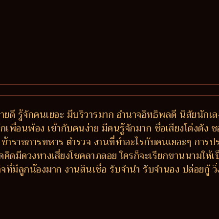
ายดี รู้จักคนเยอะ มีบริวารมาก อำนาจอิทธิพลดี นิสัยนัก
่อนพ้อง เข้ากับคนง่าย มีคนรู้จักมาก ชื่อเสียงโด่งดัง ช
ข้าราชการทหาร ตำรวจ งานที่ทำอะไรกับคนเยอะๆ การประ
ิดมีดวงทางเสี่ยงโชคลาภลอย ใครก็จะเรียกขานนามให้เป็น เฮีย
ี่มีลูกน้องมาก งานสินเชื่อ รับจำนำ รับจำนอง ปล่อยกู้ วิ่