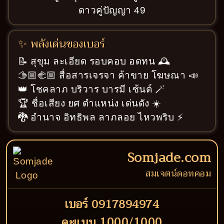
ดาวคู่ปัญญา 49
✨ พลังเด่นของเบอร์
📝 สุขุม ละเอียด รอบคอบ อดทน 🕰️
🫱🏼‍🫲🏼 สื่อสารเจรจา ค้าขาย โฆษณา 📣
👑 โชคลาภ บริวาร บารมี เซ้นต์ 🪄
🏆 ชื่อเสียง ยศ ตำแหน่ง เด่นดัง ☀️
🐉 อำนาจ อิทธิพล ลาภลอย ไหวพริบ ⚡
Somjade.com
สมเจตน์ดอทคอม
เบอร์ 0917894974
คะแนน 1000/1000