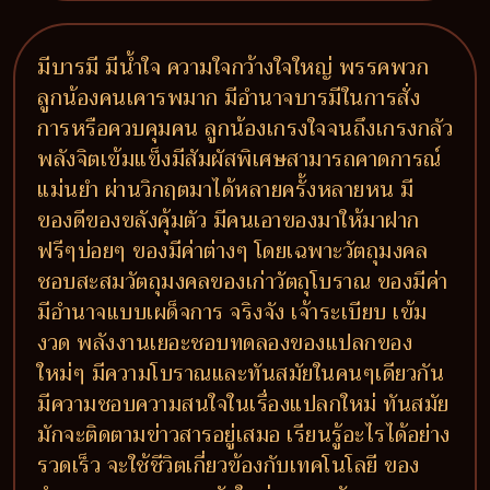
มีบารมี มีน้ำใจ ความใจกว้างใจใหญ่ พรรคพวก
ลูกน้องคนเคารพมาก มีอำนาจบารมีในการสั่ง
การหรือควบคุมคน ลูกน้องเกรงใจจนถึงเกรงกลัว
พลังจิตเข้มแข็งมีสัมผัสพิเศษสามารถคาดการณ์
แม่นยำ ผ่านวิกฤตมาได้หลายครั้งหลายหน มี
ของดีของขลังคุ้มตัว มีคนเอาของมาให้มาฝาก
ฟรีๆบ่อยๆ ของมีค่าต่างๆ โดยเฉพาะวัตถุมงคล
ชอบสะสมวัตถุมงคลของเก่าวัตถุโบราณ ของมีค่า
มีอำนาจแบบเผด็จการ จริงจัง เจ้าระเบียบ เข้ม
งวด พลังงานเยอะชอบทดลองของแปลกของ
ใหม่ๆ มีความโบราณและทันสมัยในคนๆเดียวกัน
มีความชอบความสนใจในเรื่องแปลกใหม่ ทันสมัย
มักจะติดตามข่าวสารอยู่เสมอ เรียนรู้อะไรได้อย่าง
รวดเร็ว จะใช้ชีวิตเกี่ยวข้องกับเทคโนโลยี ของ