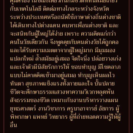
คุ้มครอง ในขณะเดียวกันก็มีชีวิตทีทันสมัยเกี่ยว
กับเทคโนโลยี ติดต่อทางไกลระหว่างจังหวัด
ระหว่างประเทศหรือถนัดใช้ภาษาต่างถิ่นต่างชาติ
ได้เดินทางไปต่างแดน คบหาเพื่อนต่างชาติ และ
จะสนิทกับผู้ใหญ่ได้ง่าย เพราะ ความคิดแก่กว่า
คนในวัยเดียวกัน จึงพูดคุยกับคนต่างวัยได้ถูกคอ
และได้รับความเมตตาจากผู้ใหญ่มาก มีมุมมอง
แปลกใหม่ ล้ำสมัยอยู่เสมอ จิตใจนิ่ง ปล่อยวางเก่ง
และเจ้าตัวมีนิสัยรักการให้ ชอบทำบุญ มีโชคลาภ
แบบไม่คาดคิดเข้ามาอยู่เสมอ ทำบุญเห็นผลไว
ทันตา สุขภาพแข็งแรงทั้งกายและใจ บั้นปลาย
ชีวิตจะศึกษาธรรมแสวงหาความวิเวกหลุดพ้น
สัจธรรมของชีวิต เหมาะกับงานบริหารวางแผน
ยุทธศาสตร์ งานวิชาการ ครูบาอาจารย์ อัยการ ผู้
พิพากษา แพทย์ วิทยากร ผู้ที่ถ่ายทอดความรู้ให้ผู้
อื่น