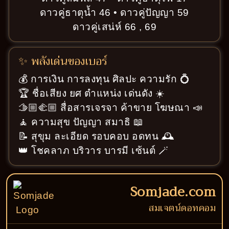
ดาวคู่ธาตุน้ำ 46 • ดาวคู่ปัญญา 59
ดาวคู่เสน่ห์ 66 , 69
✨ พลังเด่นของเบอร์
💰 การเงิน การลงทุน ศิลปะ ความรัก 💍
🏆 ชื่อเสียง ยศ ตำแหน่ง เด่นดัง ☀️
🫱🏼‍🫲🏼 สื่อสารเจรจา ค้าขาย โฆษณา 📣
🧘 ความสุข ปัญญา สมาธิ 📖
📝 สุขุม ละเอียด รอบคอบ อดทน 🕰️
👑 โชคลาภ บริวาร บารมี เซ้นต์ 🪄
Somjade.com
สมเจตน์ดอทคอม