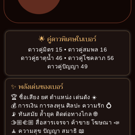
🌟 คู่ดาวพิเศษในเบอร์
ดาวคู่มิตร 15 • ดาวคู่สมพล 16
ดาวคู่ธาตุน้ำ 46 • ดาวคู่โชคลาภ 56
ดาวคู่ปัญญา 49
✨ พลังเด่นของเบอร์
🏆 ชื่อเสียง ยศ ตำแหน่ง เด่นดัง ☀️
💰 การเงิน การลงทุน ศิลปะ ความรัก 💍
📡 ทันสมัย ล้ำยุค ติดต่อทางไกล 🌐
🫱🏼‍🫲🏼 สื่อสารเจรจา ค้าขาย โฆษณา 📣
🧘 ความสุข ปัญญา สมาธิ 📖