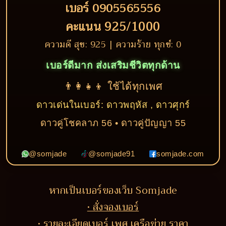
เบอร์ 0905565556
คะแนน 925/1000
ความดี สุข: 925 | ความร้าย ทุกข์: 0
เบอร์ดีมาก ส่งเสริมชีวิตทุกด้าน
👨‍👩‍👧‍👦 ใช้ได้ทุกเพศ
ดาวเด่นในเบอร์: ดาวพฤหัส , ดาวศุกร์
ดาวคู่โชคลาภ 56 • ดาวคู่ปัญญา 55
@somjade
@somjade91
somjade.com
หากเป็นเบอร์ของเว็บ Somjade
• สั่งจองเบอร์
• รายละเอียดเบอร์ เพศ เครือข่าย ราคา