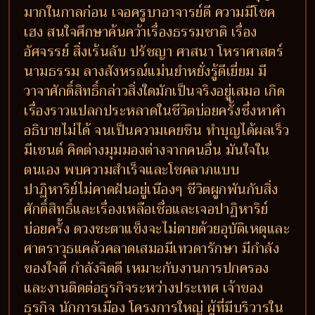
มากในกาลก่อน เจอครูบาอาจารย์ดี ความมีโชค
เฮง สนใจศึกษาค้นคว้าเรื่องธรรมชาติ เรื่อง
อัศจรรย์ สิ่งเร้นลับ ปรัชญา ศาสนา โหราศาสตร์
นามธรรม ลางสังหรณ์แม่นยำหยั่งรู้ดีเยี่ยม มี
วาจาศักดิ์สิทธิ์กล่าวสิ่งใดมักเป็นจริงอยู่เสมอ เกิด
เรื่องราวแปลกประหลาดในชีวิตบ่อยครั้งซึ่งหาคำ
อธิบายไม่ได้ จนเป็นความเคยชิน ทำบุญได้ผลเร็ว
มีเซนต์ คิดต่างมุมมองต่างจากคนอื่น มันใจใน
ตนเอง พบความสำเร็จและโชคลาภแบบ
ปาฏิหาริย์ไม่คาดฝันอยู่เนืองๆ ชีวิตผูกพันกับสิ่ง
ศักดิ์สิทธิ์และเรื่องเหลือเชื่อและเจอปาฏิหาริย์
บ่อยครั้ง ดวงชะตาแข็งจะไม่ตายด้วยอุบัติเหตุและ
ศาตราวุธแคล้วคลาดเสมอมีเทวดารักษา มีกำลัง
ของใจดี กำลังจิตดี เหมาะกับงานการปกครอง
และงานติดต่อธุรกิจระหว่างประเทศ เจ้าของ
ธุรกิจ นักการเมือง โครงการใหญ่ ผู้ที่มีบริวารใน