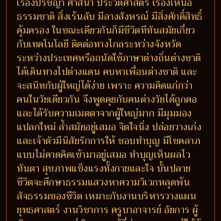
เรื่องปรัชญา ศาสนา ประวัติศาสตร์ เรื่องเหนือ
ธรรมชาติ สิ่งเร้นลับ มีลางสังหรณ์ มีสิ่งศักดิ์สิทธิ์
คุ้มครอง ในขณะเดียวกันก็มีชีวิตทีทันสมัยเกี่ยว
กับเทคโนโลยี ติดต่อทางไกลระหว่างจังหวัด
ระหว่างประเทศหรือถนัดใช้ภาษาต่างถิ่นต่างชาติ
ได้เดินทางไปต่างแดน คบหาเพื่อนต่างชาติ และ
จะสนิทกับผู้ใหญ่ได้ง่าย เพราะ ความคิดแก่กว่า
คนในวัยเดียวกัน จึงพูดคุยกับคนต่างวัยได้ถูกคอ
และได้รับความเมตตาจากผู้ใหญ่มาก มีมุมมอง
แปลกใหม่ ล้ำสมัยอยู่เสมอ จิตใจนิ่ง ปล่อยวางเก่ง
และเจ้าตัวมีนิสัยรักการให้ ชอบทำบุญ มีโชคลาภ
แบบไม่คาดคิดเข้ามาอยู่เสมอ ทำบุญเห็นผลไว
ทันตา สุขภาพแข็งแรงทั้งกายและใจ บั้นปลาย
ชีวิตจะศึกษาธรรมแสวงหาความวิเวกหลุดพ้น
สัจธรรมของชีวิต เหมาะกับงานบริหารวางแผน
ยุทธศาสตร์ งานวิชาการ ครูบาอาจารย์ อัยการ ผู้