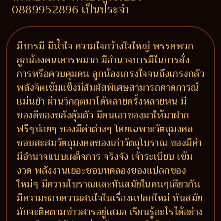
0889952896 เป็นประจำ
มีบารมี มีน้ำใจ ความใจกว้างใจใหญ่ พรรคพวก
ลูกน้องคนเคารพมาก มีอำนาจบารมีในการสั่ง
การหรือควบคุมคน ลูกน้องเกรงใจจนถึงเกรงกลัว
พลังจิตเข้มแข็งมีสัมผัสพิเศษสามารถคาดการณ์
แม่นยำ ผ่านวิกฤตมาได้หลายครั้งหลายหน มี
ของดีของขลังคุ้มตัว มีคนเอาของมาให้มาฝาก
ฟรีๆบ่อยๆ ของมีค่าต่างๆ โดยเฉพาะวัตถุมงคล
ชอบสะสมวัตถุมงคลของเก่าวัตถุโบราณ ของมีค่า
มีอำนาจแบบเผด็จการ จริงจัง เจ้าระเบียบ เข้ม
งวด พลังงานเยอะชอบทดลองของแปลกของ
ใหม่ๆ มีความโบราณและทันสมัยในคนๆเดียวกัน
มีความชอบความสนใจในเรื่องแปลกใหม่ ทันสมัย
มักจะติดตามข่าวสารอยู่เสมอ เรียนรู้อะไรได้อย่าง