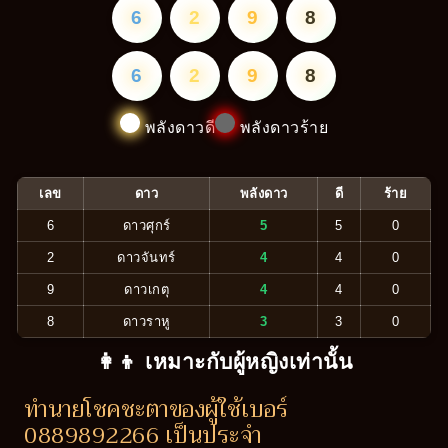
6
2
9
8
6
2
9
8
พลังดาวดี
พลังดาวร้าย
เลข
ดาว
พลังดาว
ดี
ร้าย
6
ดาวศุกร์
5
5
0
2
ดาวจันทร์
4
4
0
9
ดาวเกตุ
4
4
0
8
ดาวราหู
3
3
0
👩‍👦 เหมาะกับผู้หญิงเท่านั้น
ทำนายโชคชะตาของผู้ใช้เบอร์
0889892266 เป็นประจำ