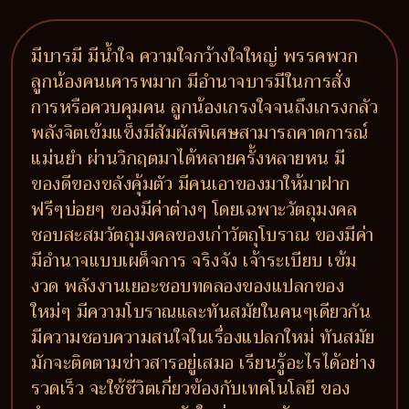
มีบารมี มีน้ำใจ ความใจกว้างใจใหญ่ พรรคพวก
ลูกน้องคนเคารพมาก มีอำนาจบารมีในการสั่ง
การหรือควบคุมคน ลูกน้องเกรงใจจนถึงเกรงกลัว
พลังจิตเข้มแข็งมีสัมผัสพิเศษสามารถคาดการณ์
แม่นยำ ผ่านวิกฤตมาได้หลายครั้งหลายหน มี
ของดีของขลังคุ้มตัว มีคนเอาของมาให้มาฝาก
ฟรีๆบ่อยๆ ของมีค่าต่างๆ โดยเฉพาะวัตถุมงคล
ชอบสะสมวัตถุมงคลของเก่าวัตถุโบราณ ของมีค่า
มีอำนาจแบบเผด็จการ จริงจัง เจ้าระเบียบ เข้ม
งวด พลังงานเยอะชอบทดลองของแปลกของ
ใหม่ๆ มีความโบราณและทันสมัยในคนๆเดียวกัน
มีความชอบความสนใจในเรื่องแปลกใหม่ ทันสมัย
มักจะติดตามข่าวสารอยู่เสมอ เรียนรู้อะไรได้อย่าง
รวดเร็ว จะใช้ชีวิตเกี่ยวข้องกับเทคโนโลยี ของ