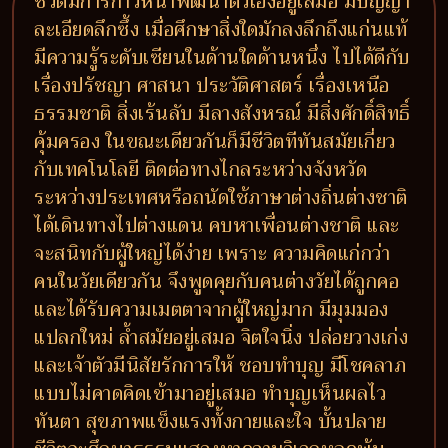
ชีวิตมีการก้าวหน้าพัฒนาตัวเองอยู่เสมอ มีปัญญา
ละเอียดลึกซึ้ง เมื่อศึกษาสิ่งใดมักลงลึกถึงแก่นแท้
มีความรู้ระดับเซียนในด้านใดด้านหนึ่ง ไปได้ดีกับ
เรื่องปรัชญา ศาสนา ประวัติศาสตร์ เรื่องเหนือ
ธรรมชาติ สิ่งเร้นลับ มีลางสังหรณ์ มีสิ่งศักดิ์สิทธิ์
คุ้มครอง ในขณะเดียวกันก็มีชีวิตทีทันสมัยเกี่ยว
กับเทคโนโลยี ติดต่อทางไกลระหว่างจังหวัด
ระหว่างประเทศหรือถนัดใช้ภาษาต่างถิ่นต่างชาติ
ได้เดินทางไปต่างแดน คบหาเพื่อนต่างชาติ และ
จะสนิทกับผู้ใหญ่ได้ง่าย เพราะ ความคิดแก่กว่า
คนในวัยเดียวกัน จึงพูดคุยกับคนต่างวัยได้ถูกคอ
และได้รับความเมตตาจากผู้ใหญ่มาก มีมุมมอง
แปลกใหม่ ล้ำสมัยอยู่เสมอ จิตใจนิ่ง ปล่อยวางเก่ง
และเจ้าตัวมีนิสัยรักการให้ ชอบทำบุญ มีโชคลาภ
แบบไม่คาดคิดเข้ามาอยู่เสมอ ทำบุญเห็นผลไว
ทันตา สุขภาพแข็งแรงทั้งกายและใจ บั้นปลาย