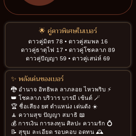
🌟 คู่ดาวพิเศษในเบอร์
ดาวคู่มิตร 78 • ดาวคู่สมพล 16
ดาวคู่ธาตุไฟ 17 • ดาวคู่โชคลาภ 89
ดาวคู่ปัญญา 59 • ดาวคู่เสน่ห์ 69
✨ พลังเด่นของเบอร์
🐉 อำนาจ อิทธิพล ลาภลอย ไหวพริบ ⚡
👑 โชคลาภ บริวาร บารมี เซ้นต์ 🪄
🏆 ชื่อเสียง ยศ ตำแหน่ง เด่นดัง ☀️
🧘 ความสุข ปัญญา สมาธิ 📖
💰 การเงิน การลงทุน ศิลปะ ความรัก 💍
📝 สุขุม ละเอียด รอบคอบ อดทน 🕰️