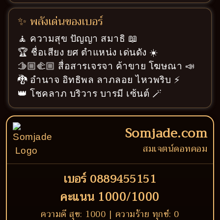
✨ พลังเด่นของเบอร์
🧘 ความสุข ปัญญา สมาธิ 📖
🏆 ชื่อเสียง ยศ ตำแหน่ง เด่นดัง ☀️
🫱🏼‍🫲🏼 สื่อสารเจรจา ค้าขาย โฆษณา 📣
🐉 อำนาจ อิทธิพล ลาภลอย ไหวพริบ ⚡
👑 โชคลาภ บริวาร บารมี เซ้นต์ 🪄
Somjade.com
สมเจตน์ดอทคอม
เบอร์ 0889455151
คะแนน 1000/1000
ความดี สุข: 1000 | ความร้าย ทุกข์: 0