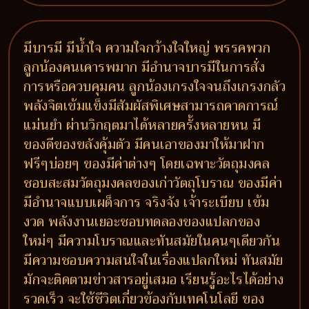
มีบารมี มีน้ำใจ ความใจกว้างใจใหญ่ พรรคพวก
ลูกน้องคนเคารพมาก มีอำนาจบารมีในการสั่ง
การหรือควบคุมคน ลูกน้องเกรงใจจนถึงเกรงกลัว
พลังจิตเข้มแข็งมีสัมผัสพิเศษสามารถคาดการณ์
แม่นยำ ผ่านวิกฤตมาได้หลายครั้งหลายหน มี
ของดีของขลังคุ้มตัว มีคนเอาของมาให้มาฝาก
ฟรีๆบ่อยๆ ของมีค่าต่างๆ โดยเฉพาะวัตถุมงคล
ชอบสะสมวัตถุมงคลของเก่าวัตถุโบราณ ของมีค่า
มีอำนาจแบบเผด็จการ จริงจัง เจ้าระเบียบ เข้ม
งวด พลังงานเยอะชอบทดลองของแปลกของ
ใหม่ๆ มีความโบราณและทันสมัยในคนๆเดียวกัน
มีความชอบความสนใจในเรื่องแปลกใหม่ ทันสมัย
มักจะติดตามข่าวสารอยู่เสมอ เรียนรู้อะไรได้อย่าง
รวดเร็ว จะใช้ชีวิตเกี่ยวข้องกับเทคโนโลยี ของ