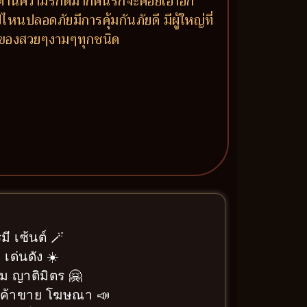
าย ด้านความรักดีมากคนรักจะคอยเอาอก
หนปลอดภัยมีการคุ้มกันภัยดี มีผู้ใหญ่ที่
ร ของสวยๆงามๆทุกชนิด
ี เซ้นต์ 🪄
 เด่นดัง ☀️
ม ญาติมิตร 🤗
า ค้าขาย โฆษณา 📣