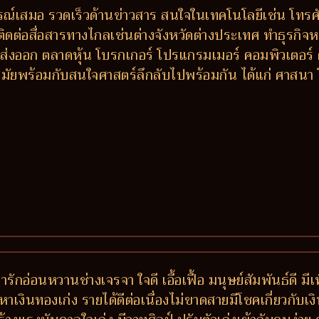
รณ์เสมอ รวดเร็วด้านข่าวสาร สนใจในเทคโนโลยีเช่น โทรศัพ
ติดต่อสื่อสารทางไกลเช่นต่างจังหวัดต่างประเทศ ทำธุรกิจหร
ส่งออก ตลาดหุ้น โบรกเกอร์ โปรแกรมเมอร์ คอมพิวเตอร์
ัยพร้อมกับสนใจศาสตร์ลึกลับไปพร้อมกัน ได้แก่ ศาสนา 
่ารักอ่อนหวานช่างเจรจา ใจดี เอื้อเฟื้อ มนุษย์สัมพันธ์ดี 
หาเงินทองเก่ง รายได้ดีต่อเนื่องไม่ขาดสายมีโชคเกี่ยวกับเงิ