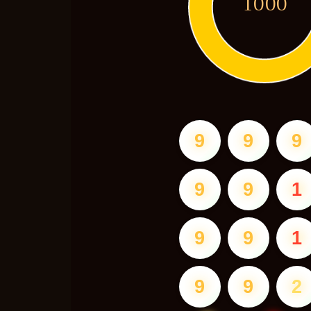
1000
9
9
9
9
9
1
9
9
1
9
9
2