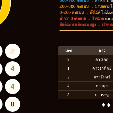
600-800 คะแนน → ดี
เหมาะกับ
200-600 คะแนน → ปานกลาง
ไ
0-200 คะแนน → ยังไม่ดี
ไม่ส่งเส
ต่ำกว่า 0 (ติดลบ) → ร้ายมาก
ส่งผล
มีแต้มลบ แม้คะแนนสูง → เสีย/บ
2
เลข
ดาว
9
ดาวเกตุ
4
1
ดาวอาทิตย์
2
ดาวจันทร์
4
4
ดาวพุธ
8
ดาวราหู
8
👨‍👩