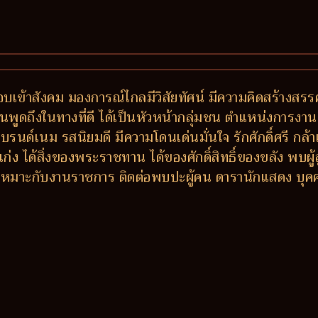
็ว ชอบเข้าสังคม มองการณ์ไกลมีวิสัยทัศน์ มีความคิดสร้างสร
คนพูดถึงในทางที่ดี ได้เป็นหัวหน้ากลุ่มชน ตำแหน่งการงานด
งแบรนด์เนม รสนิยมดี มีความโดนเด่นมั่นใจ รักศักดิ์ศรี กล
่ง ได้สิ่งของพระราชทาน ได้ของศักดิ์สิทธิ์ของขลัง พบผู
ี เหมาะกับงานราชการ ติดต่อพบปะผู้คน ดารานักแสดง บุคค