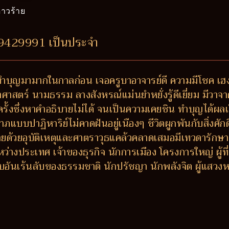
าวร้าย
89429991 เป็นประจำ
ำบุญมามากในกาลก่อน เจอครูบาอาจารย์ดี ความมีโชค เฮง ส
าสตร์ นามธรรม ลางสังหรณ์แม่นยำหยั่งรู้ดีเยี่ยม มีวาจาศักด
ั้งซึ่งหาคำอธิบายไม่ได้ จนเป็นความเคยชิน ทำบุญได้ผลเร
าฏิหาริย์ไม่คาดฝันอยู่เนืองๆ ชีวิตผูกพันกับสิ่งศักดิ์ส
ายด้วยอุบัติเหตุและศาตราวุธแคล้วคลาดเสมอมีเทวดารักษา 
่างประเทศ เจ้าของธุรกิจ นักการเมือง โครงการใหญ่ ผู้ท
อบอันเร้นลับของธรรมชาติ นักปรัชญา นักพลังจิต ผู้แส