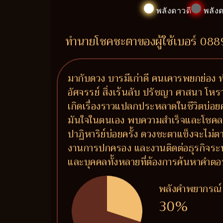
พลังดาวดี
พลังด
ทำนายโชคชะตาของผู้ใช้เบอร์ 08
มากับดวง บารมีเก่าดี คนเคารพยกย่อง ท
อัศจรรย์ สิ่งเร้นลับ ปรัชญา ศาสนา โหราศ
เกิดเรื่องราวแปลกประหลาดในชีวิตบ่อยคร
มันใจในตนเอง พบความสำเร็จและโชคลาภแบบป
ปาฏิหาริย์บ่อยครั้ง ดวงชะตาแข็งจะไม่ต
งานการปกครอง และงานติดต่อธุรกิจระหว
และบุคคลทั้งหลายที่ต้องการค้นหาคำต
พลังคำพยากรณ์
30%