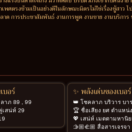
ร้างแรงบันดาลใจเก่ง มีวาทศิลป์ ปรับตัวเก่งเข้ากับคนง่
เพศตรงข้ามเป็นอย่างดีในลักษณะมิตรไม่ใช่เรื่องชู้สาว ไปไ
การตลาด การประชาสัมพันธ์ งานการพูด งานขาย งานบริกา
นเบอร์
✨ พลังเด่นของเบอร์
คลาภ 89 , 99
👑 โชคลาภ บริวาร บารม
่เสน่ห์ 29
🏆 ชื่อเสียง ยศ ตำแหน่ง
 19
💖 เสน่ห์ เมตตามหานิย
🫱🏼‍🫲🏼 สื่อสารเจรจ