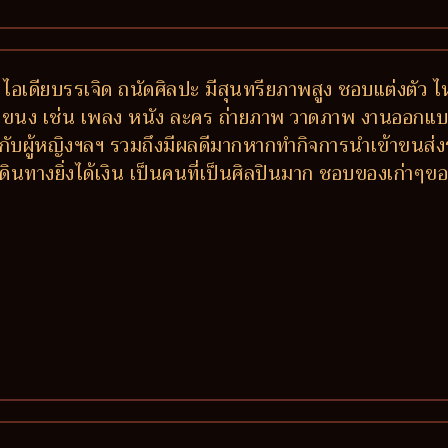
 ไอเดียบรรเจิด ถนัดศิลปะ มีสุนทรียภาพสูง ชอบแต่งตัว ไ
กแขนง เช่น เพลง หนัง ละคร ถ่ายภาพ วาดภาพ งานออกแบบ-ต
วกับผู้หญิงฯลฯ รวมถึงมีผลดีมากหากทำกิจการนำเข้าขนส่ง
งเดินทางยิ่งได้เงิน เป็นคนที่เป็นศิลปินมาก ชอบของเก่าๆข