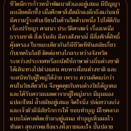
ชีวิตมีการก้าวหน้าพัฒนาตัวเองอยู่เสมอ มีปัญญา
ละเอียดลึกซึ้ง เมื่อศึกษาสิ่งใดมักลงลึกถึงแก่นแท้
มีความรู้ระดับเซียนในด้านใดด้านหนึ่ง ไปได้ดีกับ
เรื่องปรัชญา ศาสนา ประวัติศาสตร์ เรื่องเหนือ
ธรรมชาติ สิ่งเร้นลับ มีลางสังหรณ์ มีสิ่งศักดิ์สิทธิ์
คุ้มครอง ในขณะเดียวกันก็มีชีวิตทีทันสมัยเกี่ยว
กับเทคโนโลยี ติดต่อทางไกลระหว่างจังหวัด
ระหว่างประเทศหรือถนัดใช้ภาษาต่างถิ่นต่างชาติ
ได้เดินทางไปต่างแดน คบหาเพื่อนต่างชาติ และ
จะสนิทกับผู้ใหญ่ได้ง่าย เพราะ ความคิดแก่กว่า
คนในวัยเดียวกัน จึงพูดคุยกับคนต่างวัยได้ถูกคอ
และได้รับความเมตตาจากผู้ใหญ่มาก มีมุมมอง
แปลกใหม่ ล้ำสมัยอยู่เสมอ จิตใจนิ่ง ปล่อยวางเก่ง
และเจ้าตัวมีนิสัยรักการให้ ชอบทำบุญ มีโชคลาภ
แบบไม่คาดคิดเข้ามาอยู่เสมอ ทำบุญเห็นผลไว
ทันตา สุขภาพแข็งแรงทั้งกายและใจ บั้นปลาย