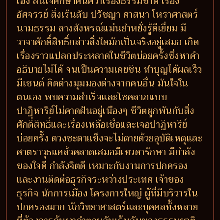
เฮง สนใจศึกษาค้นคว้าเรื่องธรรมชาติ เรื่อง
อัศจรรย์ สิ่งเร้นลับ ปรัชญา ศาสนา โหราศาสตร์
นามธรรม ลางสังหรณ์แม่นยำหยั่งรู้ดีเยี่ยม มี
วาจาศักดิ์สิทธิ์กล่าวสิ่งใดมักเป็นจริงอยู่เสมอ เกิด
เรื่องราวแปลกประหลาดในชีวิตบ่อยครั้งซึ่งหาคำ
อธิบายไม่ได้ จนเป็นความเคยชิน ทำบุญได้ผลเร็ว
มีเซนต์ คิดต่างมุมมองต่างจากคนอื่น มันใจใน
ตนเอง พบความสำเร็จและโชคลาภแบบ
ปาฏิหาริย์ไม่คาดฝันอยู่เนืองๆ ชีวิตผูกพันกับสิ่ง
ศักดิ์สิทธิ์และเรื่องเหลือเชื่อและเจอปาฏิหาริย์
บ่อยครั้ง ดวงชะตาแข็งจะไม่ตายด้วยอุบัติเหตุและ
ศาตราวุธแคล้วคลาดเสมอมีเทวดารักษา มีกำลัง
ของใจดี กำลังจิตดี เหมาะกับงานการปกครอง
และงานติดต่อธุรกิจระหว่างประเทศ เจ้าของ
ธุรกิจ นักการเมือง โครงการใหญ่ ผู้ที่มีบริวารใน
ปกครองมาก นักวิทยาศาสตร์และบุคคลทั้งหลาย