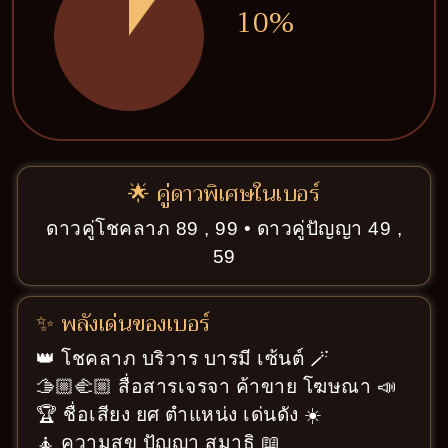
10%
🌟 คู่ดาวพิเศษในเบอร์
ดาวคู่โชคลาภ 89 , 99 • ดาวคู่ปัญญา 49 ,
59
✨ พลังเด่นของเบอร์
👑 โชคลาภ บริวาร บารมี เซ้นต์ 🪄
🫱🏼‍🫲🏼 สื่อสารเจรจา ค้าขาย โฆษณา 📣
🏆 ชื่อเสียง ยศ ตำแหน่ง เด่นดัง ☀️
🧘 ความสุข ปัญญา สมาธิ 📖