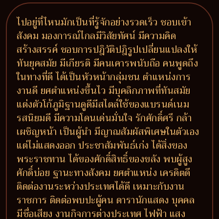
ไปอยู่ที่ไหนมักเป็นที่รู้จักอย่างรวดเร็ว ชอบเข้า
สังคม มองการณ์ไกลมีวิสัยทัศน์ มีความคิด
สร้างสรรค์ ชอบการปฎิวัติปฎิรูปเปลี่ยนแปลงให้
ทันยุคสมัย มีเกียรติ มีคนเคารพนับถือ คนพูดถึง
ในทางที่ดี ได้เป็นหัวหน้ากลุ่มชน ตำแหน่งการ
งานดี ยศตำแหน่งขึ้นไว มีบุคลิกภาพที่ทันสมัย
แต่งตัวโก้ภูมิฐานดูดีมีสไตล์ใช้ของแบรนด์เนม
รสนิยมดี มีความโดนเด่นมั่นใจ รักศักดิ์ศรี กล้า
เผชิญหน้า เป็นผู้นำ มีญาณสัมผัสพิเศษในตัวเอง
แต่ไม่แสดงออก ประชาสัมพันธ์เก่ง ได้สิ่งของ
พระราชทาน ได้ของศักดิ์สิทธิ์ของขลัง พบผู้สูง
ศักดิ์บ่อย ฐานะทางสังคม ยศตำแหน่ง เครดิตดี
ติดต่องานระหว่างประเทศได้ดี เหมาะกับงาน
ราชการ ติดต่อพบปะผู้คน ดารานักแสดง บุคคล
มีชื่อเสียง งานกิจการต่างประเทศ ไฟฟ้า แสง