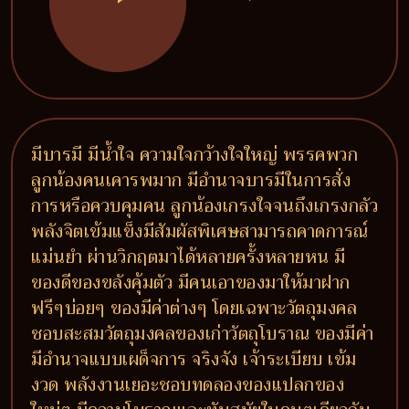
มีบารมี มีน้ำใจ ความใจกว้างใจใหญ่ พรรคพวก
ลูกน้องคนเคารพมาก มีอำนาจบารมีในการสั่ง
การหรือควบคุมคน ลูกน้องเกรงใจจนถึงเกรงกลัว
พลังจิตเข้มแข็งมีสัมผัสพิเศษสามารถคาดการณ์
แม่นยำ ผ่านวิกฤตมาได้หลายครั้งหลายหน มี
ของดีของขลังคุ้มตัว มีคนเอาของมาให้มาฝาก
ฟรีๆบ่อยๆ ของมีค่าต่างๆ โดยเฉพาะวัตถุมงคล
ชอบสะสมวัตถุมงคลของเก่าวัตถุโบราณ ของมีค่า
มีอำนาจแบบเผด็จการ จริงจัง เจ้าระเบียบ เข้ม
งวด พลังงานเยอะชอบทดลองของแปลกของ