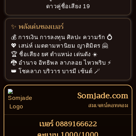
ดาวคู่ชื่อเสียง 19
✨ พลังเด่นของเบอร์
💰 การเงิน การลงทุน ศิลปะ ความรัก 💍
💖 เสน่ห์ เมตตามหานิยม ญาติมิตร 🤗
🏆 ชื่อเสียง ยศ ตำแหน่ง เด่นดัง ☀️
🐉 อำนาจ อิทธิพล ลาภลอย ไหวพริบ ⚡
👑 โชคลาภ บริวาร บารมี เซ้นต์ 🪄
Somjade.com
สมเจตน์ดอทคอม
เบอร์ 0889166622
คะแนน 1000/1000