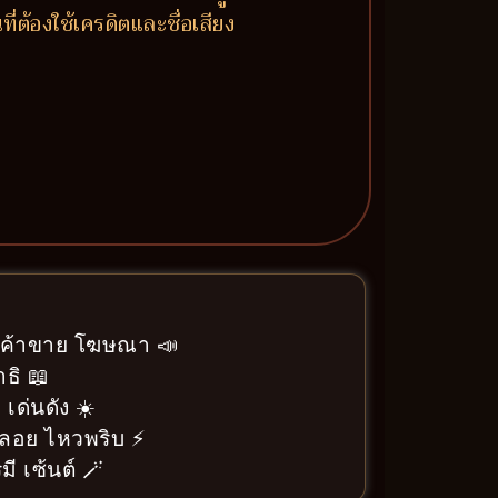
่ต้องใช้เครดิตและชื่อเสียง
า ค้าขาย โฆษณา 📣
ธิ 📖
 เด่นดัง ☀️
ลอย ไหวพริบ ⚡
ี เซ้นต์ 🪄