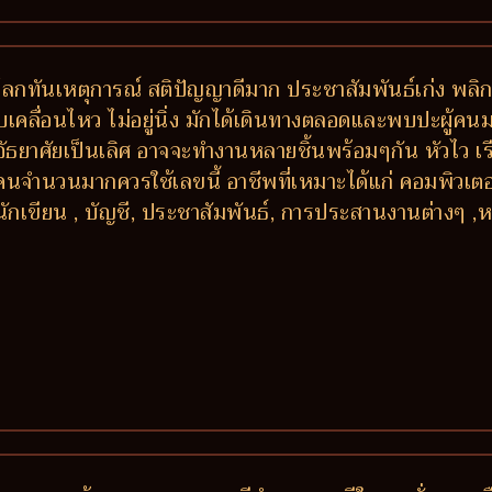
ันโลกทันเหตุการณ์ สติปัญญาดีมาก ประชาสัมพันธ์เก่ง พลิ
เคลื่อนไหว ไม่อยู่นิ่ง มักได้เดินทางตลอดและพบปะผู้คน
าอัธยาศัยเป็นเลิศ อาจจะทำงานหลายชิ้นพร้อมๆกัน หัวไว เ
ับคนจำนวนมากควรใช้เลขนี้ อาชีพที่เหมาะได้แก่ คอมพิวเตอร์
นักเขียน , บัญชี, ประชาสัมพันธ์, การประสานงานต่างๆ ,ห