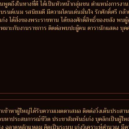
คนพูดถึงในทางที่ดี ได้เป็นหัวหน้ากลุ่มชน ตำแหน่งการงานด
งแบรนด์เนม รสนิยมดี มีความโดนเด่นมั่นใจ รักศักดิ์ศรี กล
่ง ได้สิ่งของพระราชทาน ได้ของศักดิ์สิทธิ์ของขลัง พบผู
ี เหมาะกับงานราชการ ติดต่อพบปะผู้คน ดารานักแสดง บุคค
 ถ้าเข้าหาผู้ใหญ่ได้รับความเมตตาเสมอ ติดต่อวิ่งเต้นประสา
ชอบหาประสบการณ์ชีวิต ประชาสัมพันธ์เก่ง บุคลิกเป็นผู้ให
สูง ฉลาดหลักแหลม คิดเป็นระบบ เก่งวิเคราะห์คำนวณ มีคว