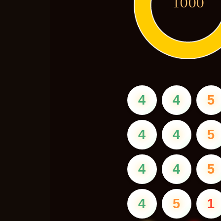
1000
4
4
5
4
4
5
4
4
5
4
5
1