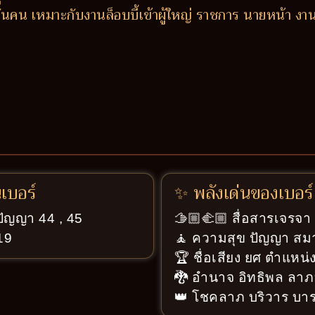
ันคน เหมาะกับงานล็อบบี้เข้าผู้ใหญ่ ราชการ นายหน้า งานที
นเบอร์
✨ พลังเด่นของเบอร์
ปัญญา 44 , 45
🫱🏼‍🫲🏼 สื่อสารเจรจ
 19
🧘 ความสุข ปัญญา สมา
🏆 ชื่อเสียง ยศ ตำแหน่ง
🐉 อำนาจ อิทธิพล ลาภ
👑 โชคลาภ บริวาร บารม