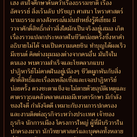
เฮง สนใจศึกษาค้นคว้าเรื่องธรรมชาติ เรื่อง
อัศจรรย์ สิ่งเร้นลับ ปรัชญา ศาสนา โหราศาสตร์
นามธรรม ลางสังหรณ์แม่นยำหยั่งรู้ดีเยี่ยม มี
วาจาศักดิ์สิทธิ์กล่าวสิ่งใดมักเป็นจริงอยู่เสมอ เกิด
เรื่องราวแปลกประหลาดในชีวิตบ่อยครั้งซึ่งหาคำ
อธิบายไม่ได้ จนเป็นความเคยชิน ทำบุญได้ผลเร็ว
มีเซนต์ คิดต่างมุมมองต่างจากคนอื่น มันใจใน
ตนเอง พบความสำเร็จและโชคลาภแบบ
ปาฏิหาริย์ไม่คาดฝันอยู่เนืองๆ ชีวิตผูกพันกับสิ่ง
ศักดิ์สิทธิ์และเรื่องเหลือเชื่อและเจอปาฏิหาริย์
บ่อยครั้ง ดวงชะตาแข็งจะไม่ตายด้วยอุบัติเหตุและ
ศาตราวุธแคล้วคลาดเสมอมีเทวดารักษา มีกำลัง
ของใจดี กำลังจิตดี เหมาะกับงานการปกครอง
และงานติดต่อธุรกิจระหว่างประเทศ เจ้าของ
ธุรกิจ นักการเมือง โครงการใหญ่ ผู้ที่มีบริวารใน
ปกครองมาก นักวิทยาศาสตร์และบุคคลทั้งหลาย