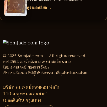
ตำราเลขศาสตร์ 9 บท • สั่งซื้อได้ที่นี่
ดูรายละเอียด →
© 2025 Somjade.com — All rights reserved.
พ.ศ.2552 เบอร์พลังดาว เลขศาสตร์ดวงดาว
โดย อ.สมเจตน์ ศฤงคารรัตนะ
เว็บ เบอร์มงคล ที่มีผู้ใช้บริการมากที่สุดในประเทศไทย
บริษัท สมเจตน์ดอทคอม จำกัด
110 ถ.พุทธมณฑลสาย1
เขตตลิ่งชัน กรุงเทพ