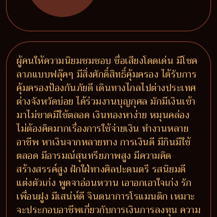
ผู้คนให้ความนิยมชมชอบ ชื่อเสียงโดดเด่น มีโชค
ลาภแบบฟลุ๊คๆ มีสิ่งศักดิ์สิทธิ์คุ้มครอง ได้รับการ
คุ้มครองป้องกันภัยดี เดินทางไกลไปต่างประเทศ
ต่างจังหวัดบ่อย ได้ร่วมงานบุญกุศล มักมีเงินเข้า
มาไม่ขาดมีใช้ตลอด เงินทองหาง่าย หมุนคล่อง
ไม่ต้องคิดมากเรื่องการใช้จ่ายเงิน ทำงานหลาย
อาชีพ หาเงินจากหลายทาง การเงินดี มีกินมีใช้
ตลอด มีอารมณ์สุนทรียภาพสูง มีความคิด
สร้างสรรค์สูง ฝักใฝ่ทางศิลปะดนตรี รสนิยมดี
แต่งตัวเก่ง พูดจาอ่อนหวาน เอาอกเอาใจเก่ง รัก
เพื่อนฝูง มีเสน่ห์ดี จินตนาการโรแมนติก เหมาะ
จะประกอบอาชีพเกี่ยวกับการเงินการลงทุน ความ