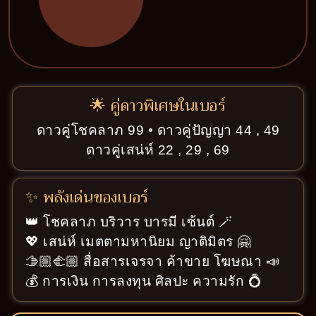
🌟 คู่ดาวพิเศษในเบอร์
ดาวคู่โชคลาภ 99 • ดาวคู่ปัญญา 44 , 49
ดาวคู่เสน่ห์ 22 , 29 , 69
✨ พลังเด่นของเบอร์
👑 โชคลาภ บริวาร บารมี เซ้นต์ 🪄
💖 เสน่ห์ เมตตามหานิยม ญาติมิตร 🤗
🫱🏼‍🫲🏼 สื่อสารเจรจา ค้าขาย โฆษณา 📣
💰 การเงิน การลงทุน ศิลปะ ความรัก 💍