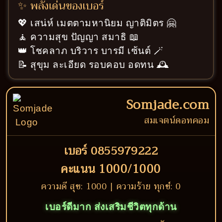
✨ พลังเด่นของเบอร์
💖 เสน่ห์ เมตตามหานิยม ญาติมิตร 🤗
🧘 ความสุข ปัญญา สมาธิ 📖
👑 โชคลาภ บริวาร บารมี เซ้นต์ 🪄
📝 สุขุม ละเอียด รอบคอบ อดทน 🕰️
Somjade.com
สมเจตน์ดอทคอม
เบอร์ 0855979222
คะแนน 1000/1000
ความดี สุข: 1000 | ความร้าย ทุกข์: 0
เบอร์ดีมาก ส่งเสริมชีวิตทุกด้าน