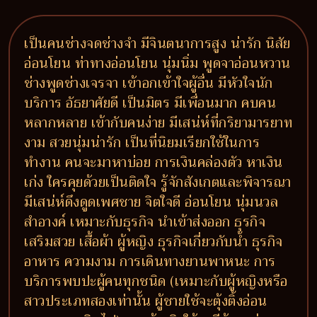
เป็นคนช่างจดช่างจำ มีจินตนาการสูง น่ารัก นิสัย
อ่อนโยน ท่าทางอ่อนโยน นุ่มนิ่ม พูดจาอ่อนหวาน
ช่างพูดช่างเจรจา เข้าอกเข้าใจผู้อื่น มีหัวใจนัก
บริการ อัธยาศัยดี เป็นมิตร มีเพื่อนมาก คบคน
หลากหลาย เข้ากับคนง่าย มีเสน่ห์ที่กริยามารยาท
งาม สวยนุ่มน่ารัก เป็นที่นิยมเรียกใช้ในการ
ทำงาน คนจะมาหาบ่อย การเงินคล่องตัว หาเงิน
เก่ง ใครคุยด้วยเป็นติดใจ รู้จักสังเกตและพิจารณา
มีเสน่ห์ดึงดูดเพศชาย จิตใจดี อ่อนโยน นุ่มนวล
สำอางค์ เหมาะกับธุรกิจ นำเข้าส่งออก ธุรกิจ
เสริมสวย เสื้อผ้า ผู้หญิง ธุรกิจเกี่ยวกับน้ำ ธุรกิจ
อาหาร ความงาม การเดินทางยานพาหนะ การ
บริการพบปะผู้คนทุกชนิด (เหมาะกับผู้หญิงหรือ
สาวประเภทสองเท่านั้น ผู้ชายใช้จะตุ้งติ้งอ่อน