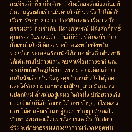
ละเอียดลึกซึ้ง เมื่อศึกษาสิ่งใดมักลงลึกถึงแก่นแท้
มีความรู้ระดับเซียนในด้านใดด้านหนึ่ง ไปได้ดีกับ
เรื่องปรัชญา ศาสนา ประวัติศาสตร์ เรื่องเหนือ
ธรรมชาติ สิ่งเร้นลับ มีลางสังหรณ์ มีสิ่งศักดิ์สิทธิ์
คุ้มครอง ในขณะเดียวกันก็มีชีวิตทีทันสมัยเกี่ยว
กับเทคโนโลยี ติดต่อทางไกลระหว่างจังหวัด
ระหว่างประเทศหรือถนัดใช้ภาษาต่างถิ่นต่างชาติ
ได้เดินทางไปต่างแดน คบหาเพื่อนต่างชาติ และ
จะสนิทกับผู้ใหญ่ได้ง่าย เพราะ ความคิดแก่กว่า
คนในวัยเดียวกัน จึงพูดคุยกับคนต่างวัยได้ถูกคอ
และได้รับความเมตตาจากผู้ใหญ่มาก มีมุมมอง
แปลกใหม่ ล้ำสมัยอยู่เสมอ จิตใจนิ่ง ปล่อยวางเก่ง
และเจ้าตัวมีนิสัยรักการให้ ชอบทำบุญ มีโชคลาภ
แบบไม่คาดคิดเข้ามาอยู่เสมอ ทำบุญเห็นผลไว
ทันตา สุขภาพแข็งแรงทั้งกายและใจ บั้นปลาย
ชีวิตจะศึกษาธรรมแสวงหาความวิเวกหลุดพ้น