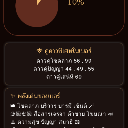
10%
🌟 คู่ดาวพิเศษในเบอร์
ดาวคู่โชคลาภ 56 , 99
ดาวคู่ปัญญา 44 , 49 , 55
ดาวคู่เสน่ห์ 69
✨ พลังเด่นของเบอร์
👑 โชคลาภ บริวาร บารมี เซ้นต์ 🪄
🫱🏼‍🫲🏼 สื่อสารเจรจา ค้าขาย โฆษณา 📣
🧘 ความสุข ปัญญา สมาธิ 📖