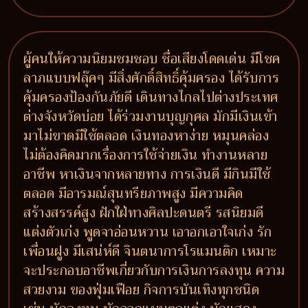
ผู้คนให้ความนิยมชมชอบ ชื่อเสียงโดดเด่น มีโชค
ลาภแบบฟลุ๊คๆ มีสิ่งศักดิ์สิทธิ์คุ้มครอง ได้รับการ
คุ้มครองป้องกันภัยดี เดินทางไกลไปต่างประเทศ
ต่างจังหวัดบ่อย ได้ร่วมงานบุญกุศล มักมีเงินเข้า
มาไม่ขาดมีใช้ตลอด เงินทองหาง่าย หมุนคล่อง
ไม่ต้องคิดมากเรื่องการใช้จ่ายเงิน ทำงานหลาย
อาชีพ หาเงินจากหลายทาง การเงินดี มีกินมีใช้
ตลอด มีอารมณ์สุนทรียภาพสูง มีความคิด
สร้างสรรค์สูง ฝักใฝ่ทางศิลปะดนตรี รสนิยมดี
แต่งตัวเก่ง พูดจาอ่อนหวาน เอาอกเอาใจเก่ง รัก
เพื่อนฝูง มีเสน่ห์ดี จินตนาการโรแมนติก เหมาะ
จะประกอบอาชีพเกี่ยวกับการเงินการลงทุน ความ
สวยงาม ของฟุ่มเฟือย กิจการบันเทิงทุกชนิด