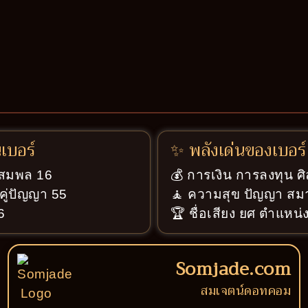
นเบอร์
✨ พลังเด่นของเบอร์
ู่สมพล 16
💰 การเงิน การลงทุน ศ
คู่ปัญญา 55
🧘 ความสุข ปัญญา สมา
6
🏆 ชื่อเสียง ยศ ตำแหน่ง
Somjade.com
สมเจตน์ดอทคอม