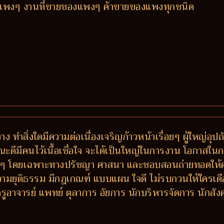
ารแพงๆ งานที่ขายของแพงๆ ค้าขายของแพงทุกชนิด
ง ทำสิ่งใดมีความต่อเนื่องเจริญก้าวหน้าเรื่อยๆ ผู้ใหญ่อุ
ณะดีมีคนไว้เนื้อเชื่อใจ จะได้เป็นใหญ่ในการงาน โอกาสในก
งๆ โดยเฉพาะทางปรัชญา ศาสนา และชอบสอนถ่ายทอดให้ความรู้
ความยุติธรรม มีกฎเกณฑ์ แบบแผน ใจดี ไม่รบกวนให้ใครเดือ
่ ครูอาจารย์ แพทย์ ตุลาการ อัยการ นักบริหารจัดการ นักส