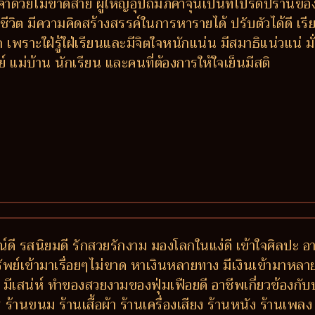
้าด้วยไม่ขาดสาย ผู้ใหญ่อุปถัมภ์ค้ำจุนเป็นที่โปรดปรานของ
ชีวิต มีความคิดสร้างสรรค์ในการหารายได้ ปรับตัวได้ดี เร
าะใฝ่รู้ใฝ่เรียนและมีจิตใจหนักแน่น มีสมาธิแน่วแน่ มั่นค
ม่บ้าน นักเรียน และคนที่ต้องการให้ใจเย็นมีสติ
ดี รสนิยมดี รักสวยรักงาม มองโลกในแง่ดี เข้าใจศิลปะ อา
พย์เข้ามาเรื่อยๆไม่ขาด หาเงินหลายทาง มีเงินเข้ามาหล
ตัว มีเสน่ห์ ทำของสวยงามของฟุ่มเฟือยดี อาชีพเกี่ยวข้องกั
้านขนม ร้านเสื้อผ้า ร้านเครื่องเสียง ร้านหนัง ร้านเพ