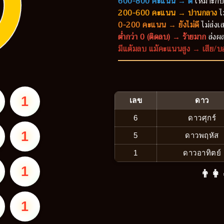
600-800 คะแนน → ดี
เหมาะกับ
200-600 คะแนน → ปานกลาง
ไ
0-200 คะแนน → ยังไม่ดี
ไม่ส่งเส
ต่ำกว่า 0 (ติดลบ) → ร้ายมาก
ส่งผล
มีแต้มลบ แม้คะแนนสูง → เสีย/บ
1
เลข
ดาว
6
ดาวศุกร์
1
5
ดาวพฤหัส
1
ดาวอาทิตย์
1
👨‍👩
1