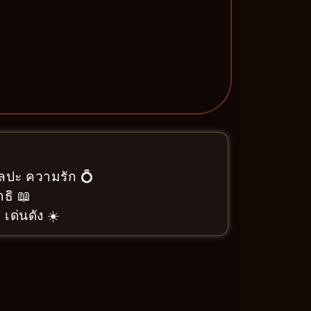
ิลปะ ความรัก 💍
ธิ 📖
 เด่นดัง ☀️