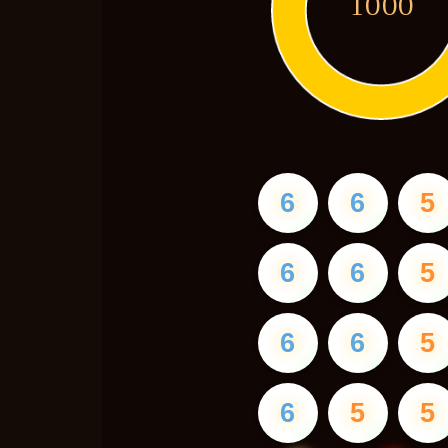
1000
6
6
5
6
6
5
6
6
5
6
5
5