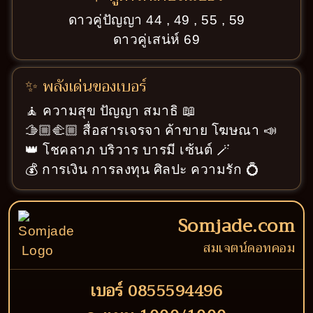
ดาวคู่ปัญญา 44 , 49 , 55 , 59
ดาวคู่เสน่ห์ 69
✨ พลังเด่นของเบอร์
🧘 ความสุข ปัญญา สมาธิ 📖
🫱🏼‍🫲🏼 สื่อสารเจรจา ค้าขาย โฆษณา 📣
👑 โชคลาภ บริวาร บารมี เซ้นต์ 🪄
💰 การเงิน การลงทุน ศิลปะ ความรัก 💍
Somjade.com
สมเจตน์ดอทคอม
เบอร์ 0855594496