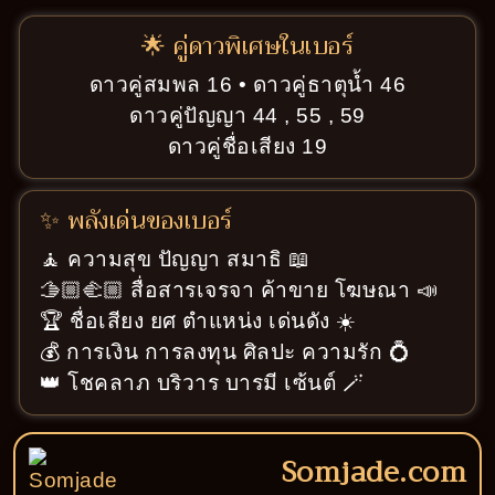
🌟 คู่ดาวพิเศษในเบอร์
ดาวคู่สมพล 16 • ดาวคู่ธาตุน้ำ 46
ดาวคู่ปัญญา 44 , 55 , 59
ดาวคู่ชื่อเสียง 19
✨ พลังเด่นของเบอร์
🧘 ความสุข ปัญญา สมาธิ 📖
🫱🏼‍🫲🏼 สื่อสารเจรจา ค้าขาย โฆษณา 📣
🏆 ชื่อเสียง ยศ ตำแหน่ง เด่นดัง ☀️
💰 การเงิน การลงทุน ศิลปะ ความรัก 💍
👑 โชคลาภ บริวาร บารมี เซ้นต์ 🪄
Somjade.com