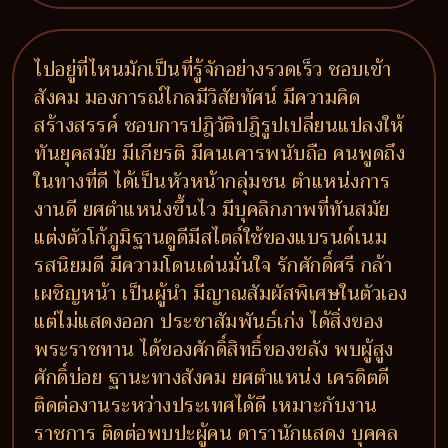
ไปอยู่ที่ไหนมักเป็นที่รู้จักอย่างรวดเร็ว ชอบเข้า
สังคม มองการณ์ไกลมีวิสัยทัศน์ มีความคิด
สร้างสรรค์ ชอบการปฎิวัติปฎิรูปเปลี่ยนแปลงให้
ทันยุคสมัย มีเกียรติ มีคนเคารพนับถือ คนพูดถึง
ในทางที่ดี ได้เป็นหัวหน้ากลุ่มชน ตำแหน่งการ
งานดี ยศตำแหน่งขึ้นไว มีบุคลิกภาพที่ทันสมัย
แต่งตัวโก้ภูมิฐานดูดีมีสไตล์ใช้ของแบรนด์เนม
รสนิยมดี มีความโดนเด่นมั่นใจ รักศักดิ์ศรี กล้า
เผชิญหน้า เป็นผู้นำ มีญาณสัมผัสพิเศษในตัวเอง
แต่ไม่แสดงออก ประชาสัมพันธ์เก่ง ได้สิ่งของ
พระราชทาน ได้ของศักดิ์สิทธิ์ของขลัง พบผู้สูง
ศักดิ์บ่อย ฐานะทางสังคม ยศตำแหน่ง เครดิตดี
ติดต่องานระหว่างประเทศได้ดี เหมาะกับงาน
ราชการ ติดต่อพบปะผู้คน ดารานักแสดง บุคคล