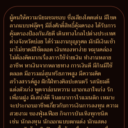
ผู้คนให้ความนิยมชมชอบ ชื่อเสียงโดดเด่น มีโชค
ลาภแบบฟลุ๊คๆ มีสิ่งศักดิ์สิทธิ์คุ้มครอง ได้รับการ
คุ้มครองป้องกันภัยดี เดินทางไกลไปต่างประเทศ
ต่างจังหวัดบ่อย ได้ร่วมงานบุญกุศล มักมีเงินเข้า
มาไม่ขาดมีใช้ตลอด เงินทองหาง่าย หมุนคล่อง
ไม่ต้องคิดมากเรื่องการใช้จ่ายเงิน ทำงานหลาย
อาชีพ หาเงินจากหลายทาง การเงินดี มีกินมีใช้
ตลอด มีอารมณ์สุนทรียภาพสูง มีความคิด
สร้างสรรค์สูง ฝักใฝ่ทางศิลปะดนตรี รสนิยมดี
แต่งตัวเก่ง พูดจาอ่อนหวาน เอาอกเอาใจเก่ง รัก
เพื่อนฝูง มีเสน่ห์ดี จินตนาการโรแมนติก เหมาะ
จะประกอบอาชีพเกี่ยวกับการเงินการลงทุน ความ
สวยงาม ของฟุ่มเฟือย กิจการบันเทิงทุกชนิด
เช่น นักลงทุน นักออกแบบตกแต่ง นักแสดง