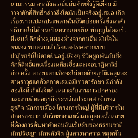
นามธรรม ลางสังหรณ์แม่นยำหยั่งรู้ดีเยี่ยม มี
วาจาศักดิ์สิทธิ์กล่าวสิ่งใดมักเป็นจริงอยู่เสมอ เกิด
เรื่องราวแปลกประหลาดในชีวิตบ่อยครั้งซึ่งหาคำ
อธิบายไม่ได้ จนเป็นความเคยชิน ทำบุญได้ผลเร็ว
มีเซนต์ คิดต่างมุมมองต่างจากคนอื่น มันใจใน
ตนเอง พบความสำเร็จและโชคลาภแบบ
ปาฏิหาริย์ไม่คาดฝันอยู่เนืองๆ ชีวิตผูกพันกับสิ่ง
ศักดิ์สิทธิ์และเรื่องเหลือเชื่อและเจอปาฏิหาริย์
บ่อยครั้ง ดวงชะตาแข็งจะไม่ตายด้วยอุบัติเหตุและ
ศาตราวุธแคล้วคลาดเสมอมีเทวดารักษา มีกำลัง
ของใจดี กำลังจิตดี เหมาะกับงานการปกครอง
และงานติดต่อธุรกิจระหว่างประเทศ เจ้าของ
ธุรกิจ นักการเมือง โครงการใหญ่ ผู้ที่มีบริวารใน
ปกครองมาก นักวิทยาศาสตร์และบุคคลทั้งหลาย
ที่ต้องการค้นหาคำตอบอันเร้นลับของธรรมชาติ
นักปรัชญา นักพลังจิต ผู้แสวงหาความหลุดพ้น