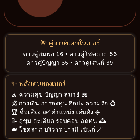
🌟 คู่ดาวพิเศษในเบอร์
ดาวคู่สมพล 16 • ดาวคู่โชคลาภ 56
ดาวคู่ปัญญา 55 • ดาวคู่เสน่ห์ 69
✨ พลังเด่นของเบอร์
🧘 ความสุข ปัญญา สมาธิ 📖
💰 การเงิน การลงทุน ศิลปะ ความรัก 💍
🏆 ชื่อเสียง ยศ ตำแหน่ง เด่นดัง ☀️
📝 สุขุม ละเอียด รอบคอบ อดทน 🕰️
👑 โชคลาภ บริวาร บารมี เซ้นต์ 🪄