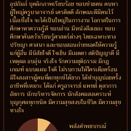
อุปถัมภ์ บุคลิกภาพเรียบร้อย ชอบช่วยคน คบหา
ผู้ใหญ่ครูบาอาจารย์ เครดิตดี ลักษณะดีมีคนไว้
เนื้อเชื่อใจ จะได้เป็นใหญ่ในการงาน โอกาสในการ
ศึกษาหาความรู้ดี ชอบอ่าน มีหนังสือเยอะ ชอบ
ศึกษาค้นคว้าเรียนรู้ศาสตร์ต่างๆ โดยเฉพาะทาง
ปรัชญา ศาสนา และชอบสอนถ่ายทอดให้ความรู้
แก่ผู้อื่น มีนิสัยใจดี ใจเย็น มีเมตตา สติปัญญาดี มี
เหตุผล อบอุ่น จริงใจ รักความยุติธรรม มีกฎ
เกณฑ์ แบบแผน ใจดี ไม่รบกวนให้ใครเดือดร้อน
มีใจสงสารผู้คนที่ตกทุกข์ได้ยาก ได้ทำบุญบ่อยครั้ง
อาชีพที่เหมาะ ได้แก่ ครูอาจารย์ แพทย์ ตุลาการ
อัยการ นักบริหารจัดการ นักสังคมสงเคราะห์
บุญกุศลทุกชนิด มีความสุขสงบในชีวิต มีความสุข
ทางใจ
พลังคำพยากรณ์