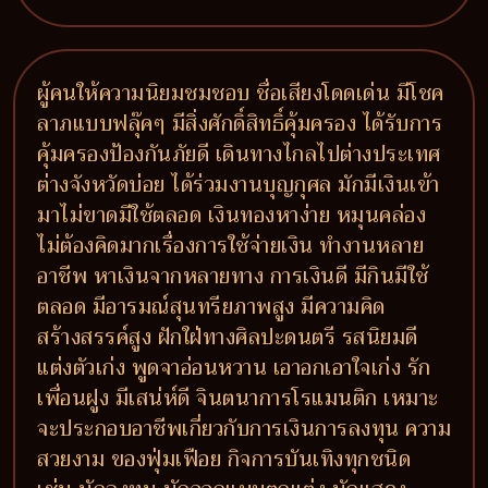
ผู้คนให้ความนิยมชมชอบ ชื่อเสียงโดดเด่น มีโชค
ลาภแบบฟลุ๊คๆ มีสิ่งศักดิ์สิทธิ์คุ้มครอง ได้รับการ
คุ้มครองป้องกันภัยดี เดินทางไกลไปต่างประเทศ
ต่างจังหวัดบ่อย ได้ร่วมงานบุญกุศล มักมีเงินเข้า
มาไม่ขาดมีใช้ตลอด เงินทองหาง่าย หมุนคล่อง
ไม่ต้องคิดมากเรื่องการใช้จ่ายเงิน ทำงานหลาย
อาชีพ หาเงินจากหลายทาง การเงินดี มีกินมีใช้
ตลอด มีอารมณ์สุนทรียภาพสูง มีความคิด
สร้างสรรค์สูง ฝักใฝ่ทางศิลปะดนตรี รสนิยมดี
แต่งตัวเก่ง พูดจาอ่อนหวาน เอาอกเอาใจเก่ง รัก
เพื่อนฝูง มีเสน่ห์ดี จินตนาการโรแมนติก เหมาะ
จะประกอบอาชีพเกี่ยวกับการเงินการลงทุน ความ
สวยงาม ของฟุ่มเฟือย กิจการบันเทิงทุกชนิด