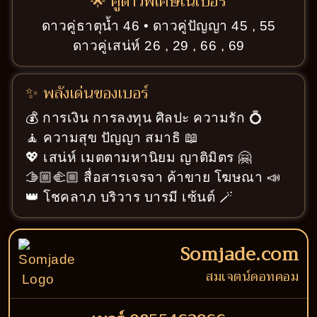
🌟 คู่ดาวพิเศษในเบอร์
ดาวคู่ธาตุน้ำ 46 • ดาวคู่ปัญญา 45 , 55
ดาวคู่เสน่ห์ 26 , 29 , 66 , 69
✨ พลังเด่นของเบอร์
💰 การเงิน การลงทุน ศิลปะ ความรัก 💍
🧘 ความสุข ปัญญา สมาธิ 📖
💖 เสน่ห์ เมตตามหานิยม ญาติมิตร 🤗
🫱🏼‍🫲🏼 สื่อสารเจรจา ค้าขาย โฆษณา 📣
👑 โชคลาภ บริวาร บารมี เซ้นต์ 🪄
Somjade.com
สมเจตน์ดอทคอม