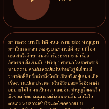
มากับดวง บารมีเก่าดี คนเคารพยกย่อง ทำบุญมา
มากในกาลก่อน เจอครูบาอาจารย์ดี ความมีโชค
เฮง สนใจศึกษาค้นคว้าเรื่องธรรมชาติ เรื่อง
อัศจรรย์ สิ่งเร้นลับ ปรัชญา ศาสนา โหราศาสตร์
นามธรรม ลางสังหรณ์แม่นยำหยั่งรู้ดีเยี่ยม มี
วาจาศักดิ์สิทธิ์กล่าวสิ่งใดมักเป็นจริงอยู่เสมอ เกิด
เรื่องราวแปลกประหลาดในชีวิตบ่อยครั้งซึ่งหาคำ
อธิบายไม่ได้ จนเป็นความเคยชิน ทำบุญได้ผลเร็ว
มีเซนต์ คิดต่างมุมมองต่างจากคนอื่น มันใจใน
ตนเอง พบความสำเร็จและโชคลาภแบบ