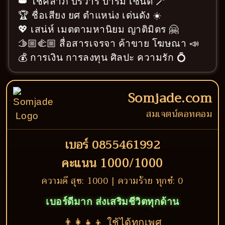
👑 โชคลาภ บริวาร บารมี เซ้นต์ 🪄
🏆 ชื่อเสียง ยศ ตำแหน่ง เด่นดัง ☀️
💖 เสน่ห์ เมตตามหานิยม ญาติมิตร 🤗
🫱🏼‍🫲🏼 สื่อสารเจรจา ค้าขาย โฆษณา 📣
💰 การเงิน การลงทุน ศิลปะ ความรัก 💍
Somjade.com
สมเจตน์ดอทคอม
เบอร์ 0855461992
คะแนน 1000/1000
ความดี สุข: 1000 | ความร้าย ทุกข์: 0
เบอร์ดีมาก ส่งเสริมชีวิตทุกด้าน
👨‍👩‍👧‍👦 ใช้ได้ทุกเพศ