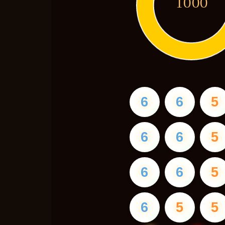
1000
6
6
5
6
6
5
6
6
5
6
5
5