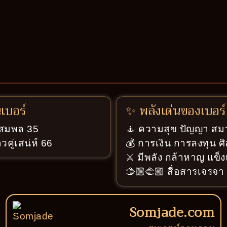
นเบอร์
✨ พลังเด่นของเบอร์
ู่สมพล 35
🧘 ความสุข ปัญญา สมา
วคู่เสน่ห์ 66
💰 การเงิน การลงทุน ศ
⚔️ มีพลัง กล้าหาญ แข็ง
🫱🏼‍🫲🏼 สื่อสารเจรจ
Somjade.com