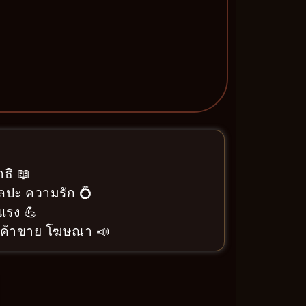
ธิ 📖
ิลปะ ความรัก 💍
แรง 💪
า ค้าขาย โฆษณา 📣