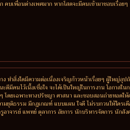
ห์มาก คบเพื่อนต่างเพศมาก หากโสดจะมีคนเข้ามาชอบเรื่อยๆ
ง ทำสิ่งใดมีความต่อเนื่องเจริญก้าวหน้าเรื่อยๆ ผู้ใหญ่อุ
ณะดีมีคนไว้เนื้อเชื่อใจ จะได้เป็นใหญ่ในการงาน โอกาสในก
งๆ โดยเฉพาะทางปรัชญา ศาสนา และชอบสอนถ่ายทอดให้ความรู้
ความยุติธรรม มีกฎเกณฑ์ แบบแผน ใจดี ไม่รบกวนให้ใครเดือ
่ ครูอาจารย์ แพทย์ ตุลาการ อัยการ นักบริหารจัดการ นักส