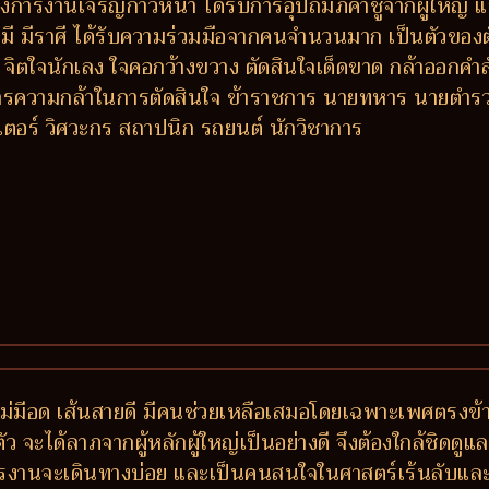
การงานเจริญก้าวหน้า ได้รับการอุปถัมภ์ค้ำชูจากผู้ใหญ่ แ
มี มีราศี ได้รับความร่วมมือจากคนจำนวนมาก เป็นตัวของตั
ย จิตใจนักเลง ใจคอกว้างขวาง ตัดสินใจเด็ดขาด กล้าออกคำส
รความกล้าในการตัดสินใจ ข้าราชการ นายทหาร นายตำรวจ ผ
เตอร์ วิศวะกร สถาปนิก รถยนต์ นักวิชาการ
องไม่มีอด เส้นสายดี มีคนช่วยเหลือเสมอโดยเฉพาะเพศตรงข
ะได้ลาภจากผู้หลักผู้ใหญ่เป็นอย่างดี จึงต้องใกล้ชิดดูแลอ
 การงานจะเดินทางบ่อย และเป็นคนสนใจในศาสตร์เร้นลับและสา