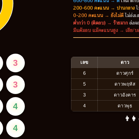
600-800 คะแนน → ดี
เหมาะกับ
200-600 คะแนน → ปานกลาง
ไ
0-200 คะแนน → ยังไม่ดี
ไม่ส่งเส
ต่ำกว่า 0 (ติดลบ) → ร้ายมาก
ส่งผล
มีแต้มลบ แม้คะแนนสูง → เสีย/บ
3
เลข
ดาว
6
ดาวศุกร์
3
5
ดาวพฤหัส
3
ดาวอังคาร
4
4
ดาวพุธ
👨‍👩
4