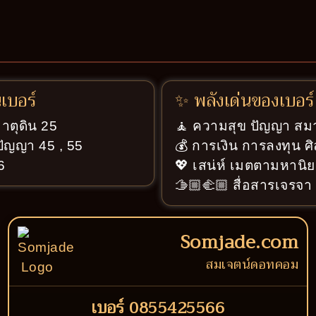
นเบอร์
✨ พลังเด่นของเบอร์
ธาตุดิน 25
🧘 ความสุข ปัญญา สมา
ปัญญา 45 , 55
💰 การเงิน การลงทุน ศ
6
💖 เสน่ห์ เมตตามหานิย
🫱🏼‍🫲🏼 สื่อสารเจรจ
Somjade.com
สมเจตน์ดอทคอม
เบอร์ 0855425566