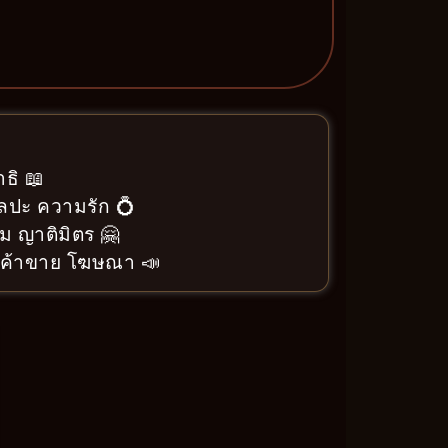
ธิ 📖
ิลปะ ความรัก 💍
ม ญาติมิตร 🤗
า ค้าขาย โฆษณา 📣