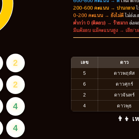
600-800 คะแนน → ดี
เหมาะกับ
200-600 คะแนน → ปานกลาง
ไ
0-200 คะแนน → ยังไม่ดี
ไม่ส่งเส
ต่ำกว่า 0 (ติดลบ) → ร้ายมาก
ส่งผล
มีแต้มลบ แม้คะแนนสูง → เสีย/บ
2
เลข
ดาว
5
ดาวพฤหัส
2
6
ดาวศุกร์
2
ดาวจันทร์
4
4
ดาวพุธ
👨‍👦 เ
4