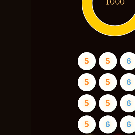
1000
5
5
6
5
5
6
5
5
6
5
6
6