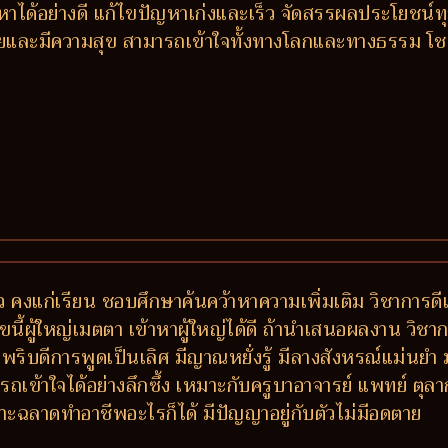
หาได้อย่างดี แก้ไขปัญหาเก่งและเร็ว จัดสรรผลประโยชน
 รวยและมีความสุข สามารถเข้าใจทั้งทางโลกและทางธรรม โ
ว คงแก่เรียน ชอบศึกษาค้นคว้าหาความเพิ่มเติม วิชาการดีเด่
ขนี้ผู้ใหญ่เมตตา เข้าหาผู้ใหญ่ได้ดี ถ้านำเสนอผลงาน วิช
วพริบดีการพูดเป็นเลิศ มีญาณหยั่งรู้ มีลางสังหรณ์แม่นย
ถเข้าใจได้อย่างลึกซึ้ง เหมาะกับครูบาอาจารย์ แพทย์ ตุล
ะฉลาดทำอาชีพอะไรก็ได้ มีปัญญาอยู่กับตัวไม่มีอดตาย