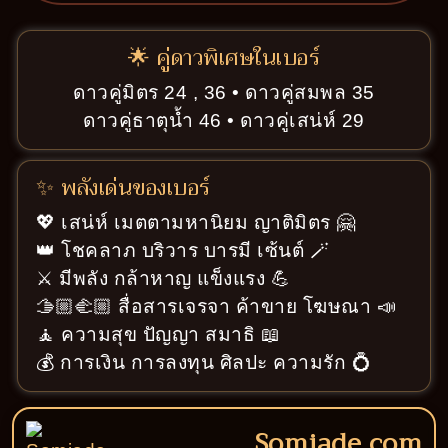
🌟 คู่ดาวพิเศษในเบอร์
ดาวคู่มิตร 24 , 36 • ดาวคู่สมพล 35
ดาวคู่ธาตุน้ำ 46 • ดาวคู่เสน่ห์ 29
✨ พลังเด่นของเบอร์
💖 เสน่ห์ เมตตามหานิยม ญาติมิตร 🤗
👑 โชคลาภ บริวาร บารมี เซ้นต์ 🪄
⚔️ มีพลัง กล้าหาญ แข็งแรง 💪
🫱🏼‍🫲🏼 สื่อสารเจรจา ค้าขาย โฆษณา 📣
🧘 ความสุข ปัญญา สมาธิ 📖
💰 การเงิน การลงทุน ศิลปะ ความรัก 💍
Somjade.com