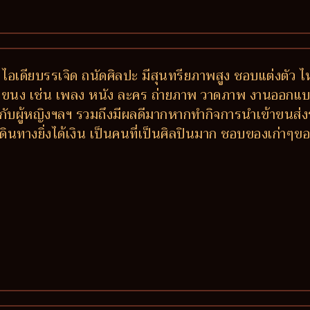
 ไอเดียบรรเจิด ถนัดศิลปะ มีสุนทรียภาพสูง ชอบแต่งตัว ไ
กแขนง เช่น เพลง หนัง ละคร ถ่ายภาพ วาดภาพ งานออกแบบ-ต
วกับผู้หญิงฯลฯ รวมถึงมีผลดีมากหากทำกิจการนำเข้าขนส่ง
งเดินทางยิ่งได้เงิน เป็นคนที่เป็นศิลปินมาก ชอบของเก่าๆข