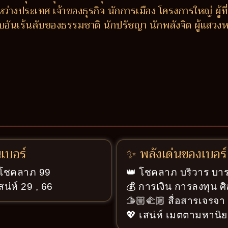
่างประเทศ เจ้าของธุรกิจ นักการเมือง โครงการใหญ่ ผู้ท
อบอันเร้นลับของธรรมชาติ นักปรัชญา นักพลังจิต ผู้แส
นเบอร์
✨ พลังเด่นของเบอร์
ู่โชคลาภ 99
👑 โชคลาภ บริวาร บารม
สน่ห์ 29 , 66
💰 การเงิน การลงทุน ศ
🫱🏼‍🫲🏼 สื่อสารเจรจ
💖 เสน่ห์ เมตตามหานิย