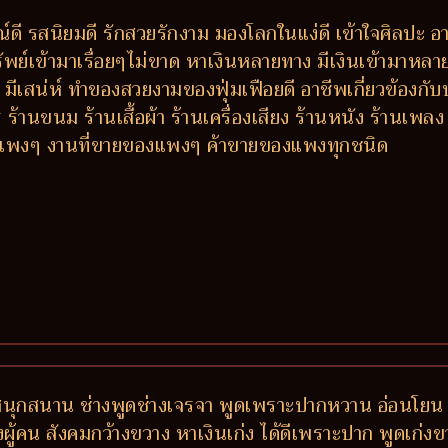
ดี รสนิยมดี รักสวยรักงาม มองโลกในแง่ดี เข้าใจศิลปะ อา
พย์เข้ามาเรื่อยๆไม่ขาด หาเงินหลายทาง มีเงินเข้ามาหล
ตัว มีเสน่ห์ ทำของสวยงามของฟุ่มเฟือยดี อาชีพเกี่ยวข้องกั
้านขนม ร้านเสื้อผ้า ร้านเครื่องเสียง ร้านหนัง ร้านเพ
ารแพงๆ งานที่ขายของแพงๆ ค้าขายของแพงทุกชนิด
 สนุกสนาน ช่างพูดช่างเจรจา พูดเพราะปากหวาน อ่อนโยน 
ักของผู้คน สังคมกว้างขวาง หาเงินเก่ง ได้ดีเพราะปาก พูดเก่