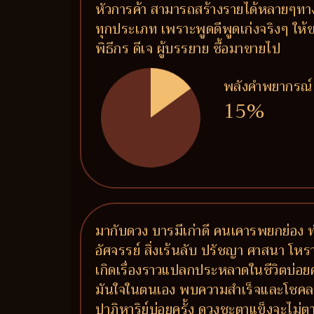
หัวการค้า สามารถสร้างรายได้หลายๆทาง
ทุกประเภท เพราะพูดดีพูดเก่งจริงๆ ให้ข
พิธีกร ดีเจ ผู้บรรยาย ซื้อมาขายไป
พลังคำพยากรณ์
15%
มากับดวง บารมีเก่าดี คนเคารพยกย่อง ท
อัศจรรย์ สิ่งเร้นลับ ปรัชญา ศาสนา โหราศ
เกิดเรื่องราวแปลกประหลาดในชีวิตบ่อยคร
มันใจในตนเอง พบความสำเร็จและโชคลาภแบบป
ปาฏิหาริย์บ่อยครั้ง ดวงชะตาแข็งจะไม่ต