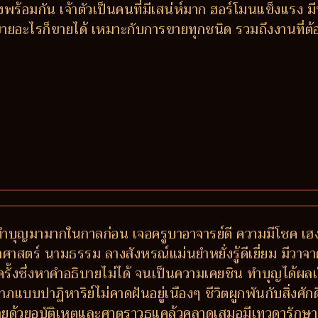
พร้อมกัน เจ้าตัวเป็นคนที่มีเสน่ห์มาก ฮอร์โมนแข็งแรง
ายอะไรก็ขายได้ เหมาะกับการขายทุกชนิด รวมถึงงานที่ต้อง
ำบุญมามากในกาลก่อน เจอครูบาอาจารย์ดี ความมีโชค เฮง ส
าสตร์ นามธรรม ลางสังหรณ์แม่นยำหยั่งรู้ดีเยี่ยม มีวาจาศักด
ั้งซึ่งหาคำอธิบายไม่ได้ จนเป็นความเคยชิน ทำบุญได้ผลเร
าฏิหาริย์ไม่คาดฝันอยู่เนืองๆ ชีวิตผูกพันกับสิ่งศักดิ์ส
ายด้วยอุบัติเหตุและศาตราวุธแคล้วคลาดเสมอมีเทวดารักษา 