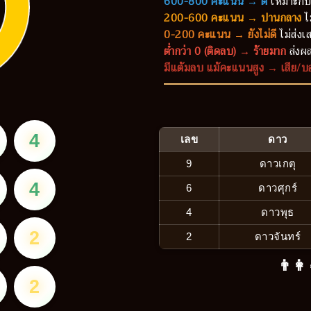
600-800 คะแนน → ดี
เหมาะกับ
200-600 คะแนน → ปานกลาง
ไ
0-200 คะแนน → ยังไม่ดี
ไม่ส่งเส
ต่ำกว่า 0 (ติดลบ) → ร้ายมาก
ส่งผล
มีแต้มลบ แม้คะแนนสูง → เสีย/บ
4
เลข
ดาว
9
ดาวเกตุ
4
6
ดาวศุกร์
4
ดาวพุธ
2
2
ดาวจันทร์
👨‍👩
2