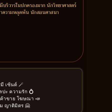
ี่มีบริวารในปกครองมาก นักวิทยาศาสตร์
วงหาความหลุดพ้น นักสอนศาสนา
ี เซ้นต์ 🪄
ิลปะ ความรัก 💍
า ค้าขาย โฆษณา 📣
ม ญาติมิตร 🤗