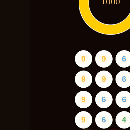
1000
9
9
6
9
9
6
9
6
6
9
6
4