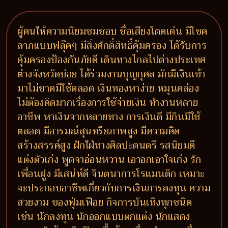
ผู้คนให้ความนิยมชมชอบ ชื่อเสียงโดดเด่น มีโชค
ลาภแบบฟลุ๊คๆ มีสิ่งศักดิ์สิทธิ์คุ้มครอง ได้รับการ
คุ้มครองป้องกันภัยดี เดินทางไกลไปต่างประเทศ
ต่างจังหวัดบ่อย ได้ร่วมงานบุญกุศล มักมีเงินเข้า
มาไม่ขาดมีใช้ตลอด เงินทองหาง่าย หมุนคล่อง
ไม่ต้องคิดมากเรื่องการใช้จ่ายเงิน ทำงานหลาย
อาชีพ หาเงินจากหลายทาง การเงินดี มีกินมีใช้
ตลอด มีอารมณ์สุนทรียภาพสูง มีความคิด
สร้างสรรค์สูง ฝักใฝ่ทางศิลปะดนตรี รสนิยมดี
แต่งตัวเก่ง พูดจาอ่อนหวาน เอาอกเอาใจเก่ง รัก
เพื่อนฝูง มีเสน่ห์ดี จินตนาการโรแมนติก เหมาะ
จะประกอบอาชีพเกี่ยวกับการเงินการลงทุน ความ
สวยงาม ของฟุ่มเฟือย กิจการบันเทิงทุกชนิด
เช่น นักลงทุน นักออกแบบตกแต่ง นักแสดง