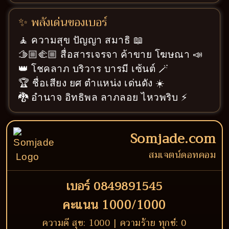
✨ พลังเด่นของเบอร์
🧘 ความสุข ปัญญา สมาธิ 📖
🫱🏼‍🫲🏼 สื่อสารเจรจา ค้าขาย โฆษณา 📣
👑 โชคลาภ บริวาร บารมี เซ้นต์ 🪄
🏆 ชื่อเสียง ยศ ตำแหน่ง เด่นดัง ☀️
🐉 อำนาจ อิทธิพล ลาภลอย ไหวพริบ ⚡
Somjade.com
สมเจตน์ดอทคอม
เบอร์ 0849891545
คะแนน 1000/1000
ความดี สุข: 1000 | ความร้าย ทุกข์: 0