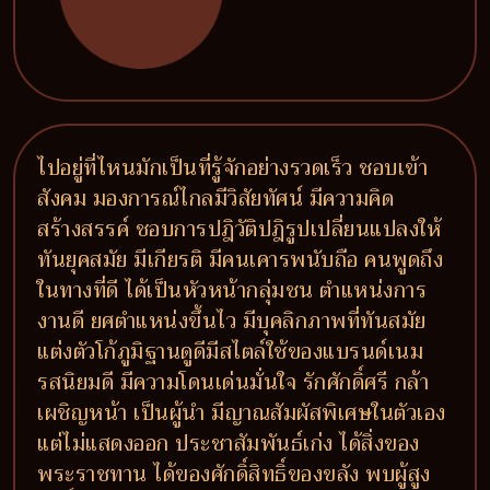
ไปอยู่ที่ไหนมักเป็นที่รู้จักอย่างรวดเร็ว ชอบเข้า
สังคม มองการณ์ไกลมีวิสัยทัศน์ มีความคิด
สร้างสรรค์ ชอบการปฎิวัติปฎิรูปเปลี่ยนแปลงให้
ทันยุคสมัย มีเกียรติ มีคนเคารพนับถือ คนพูดถึง
ในทางที่ดี ได้เป็นหัวหน้ากลุ่มชน ตำแหน่งการ
งานดี ยศตำแหน่งขึ้นไว มีบุคลิกภาพที่ทันสมัย
แต่งตัวโก้ภูมิฐานดูดีมีสไตล์ใช้ของแบรนด์เนม
รสนิยมดี มีความโดนเด่นมั่นใจ รักศักดิ์ศรี กล้า
เผชิญหน้า เป็นผู้นำ มีญาณสัมผัสพิเศษในตัวเอง
แต่ไม่แสดงออก ประชาสัมพันธ์เก่ง ได้สิ่งของ
พระราชทาน ได้ของศักดิ์สิทธิ์ของขลัง พบผู้สูง