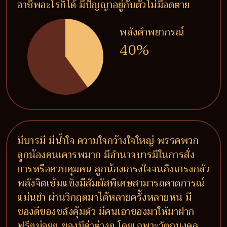
อาชีพอะไรก็ได้ มีปัญญาอยู่กับตัวไม่มีอดตาย
พลังคำพยากรณ์
40%
มีบารมี มีน้ำใจ ความใจกว้างใจใหญ่ พรรคพวก
ลูกน้องคนเคารพมาก มีอำนาจบารมีในการสั่ง
การหรือควบคุมคน ลูกน้องเกรงใจจนถึงเกรงกลัว
พลังจิตเข้มแข็งมีสัมผัสพิเศษสามารถคาดการณ์
แม่นยำ ผ่านวิกฤตมาได้หลายครั้งหลายหน มี
ของดีของขลังคุ้มตัว มีคนเอาของมาให้มาฝาก
ฟรีๆบ่อยๆ ของมีค่าต่างๆ โดยเฉพาะวัตถุมงคล